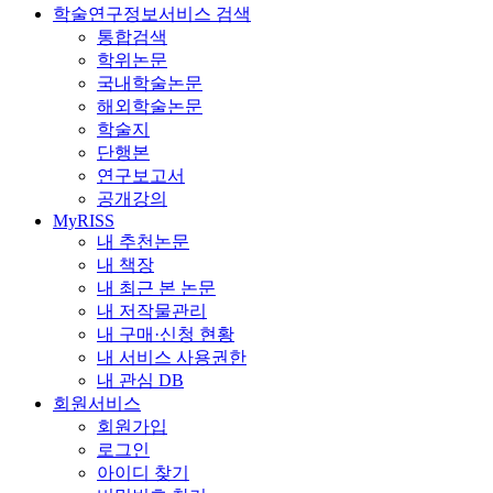
학술연구정보서비스 검색
통합검색
학위논문
국내학술논문
해외학술논문
학술지
단행본
연구보고서
공개강의
MyRISS
내 추천논문
내 책장
내 최근 본 논문
내 저작물관리
내 구매·신청 현황
내 서비스 사용권한
내 관심 DB
회원서비스
회원가입
로그인
아이디 찾기