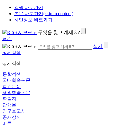
검색 바로가기
본문 바로가기(skip to content)
하단정보 바로가기
무엇을 찾고 계세요?
닫기
삭제
상세검색
상세검색
통합검색
국내학술논문
학위논문
해외학술논문
학술지
단행본
연구보고서
공개강의
버튼