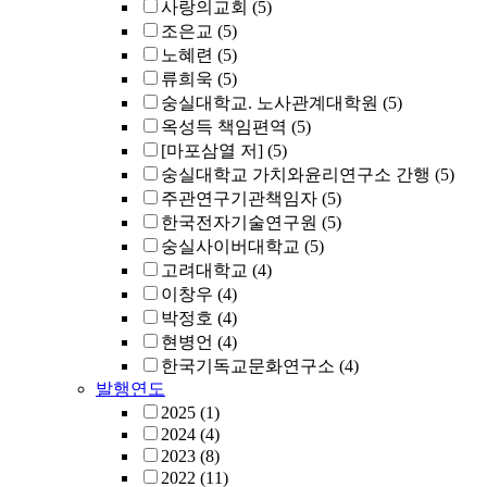
사랑의교회
(5)
조은교
(5)
노혜련
(5)
류희욱
(5)
숭실대학교. 노사관계대학원
(5)
옥성득 책임편역
(5)
[마포삼열 저]
(5)
숭실대학교 가치와윤리연구소 간행
(5)
주관연구기관책임자
(5)
한국전자기술연구원
(5)
숭실사이버대학교
(5)
고려대학교
(4)
이창우
(4)
박정호
(4)
현병언
(4)
한국기독교문화연구소
(4)
발행연도
2025
(1)
2024
(4)
2023
(8)
2022
(11)