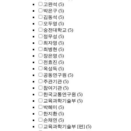
고완석
(5)
박은구
(5)
김동석
(5)
오두영
(5)
숭전대학교
(5)
정무성
(5)
최자영
(5)
최병현
(5)
장은영
(5)
전효진
(5)
옥성득
(5)
공동연구원
(5)
주관기관
(5)
참여기관
(5)
한국교통연구원
(5)
교육과학기술부
(5)
박혜미
(5)
한지환
(5)
손채연
(5)
교육과학기술부 [편]
(5)