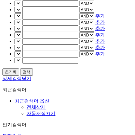
추가
추가
추가
추가
추가
추가
추가
상세검색닫기
최근검색어
최근검색어 옵션
전체삭제
자동저장끄기
인기검색어