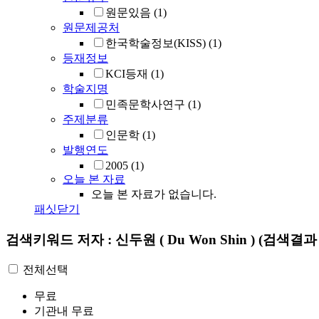
원문있음
(1)
원문제공처
한국학술정보(KISS)
(1)
등재정보
KCI등재
(1)
학술지명
민족문학사연구
(1)
주제분류
인문학
(1)
발행연도
2005
(1)
오늘 본 자료
오늘 본 자료가 없습니다.
패싯닫기
검색키워드
저자 : 신두원 ( Du Won Shin )
(검색결과 
전체선택
무료
기관내 무료