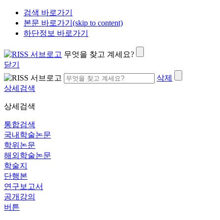
검색 바로가기
본문 바로가기(skip to content)
하단정보 바로가기
무엇을 찾고 계세요?
닫기
삭제
상세검색
상세검색
통합검색
국내학술논문
학위논문
해외학술논문
학술지
단행본
연구보고서
공개강의
버튼