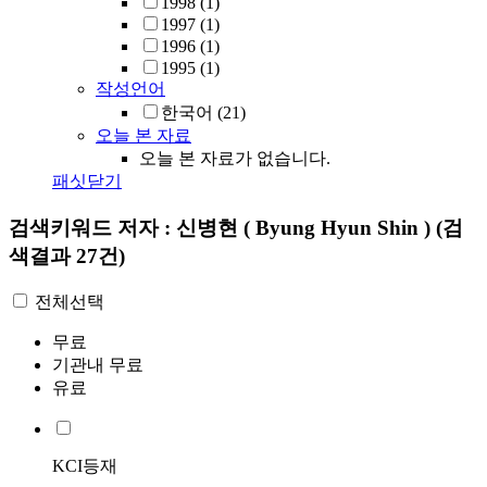
1998
(1)
1997
(1)
1996
(1)
1995
(1)
작성언어
한국어
(21)
오늘 본 자료
오늘 본 자료가 없습니다.
패싯닫기
검색키워드
저자 : 신병현 ( Byung Hyun Shin )
(검
색결과 27건)
전체선택
무료
기관내 무료
유료
KCI등재