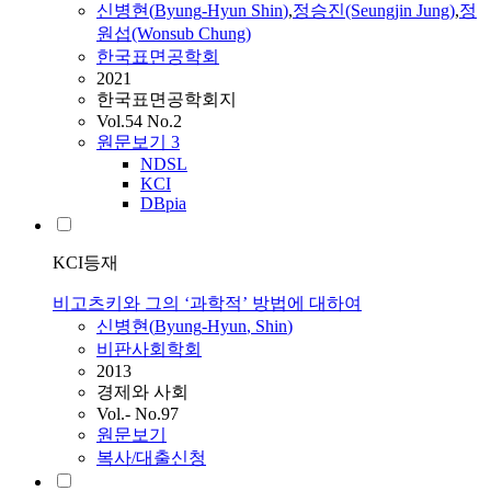
신병현
(
Byung
-
Hyun
Shin
)
,
정승진(Seungjin Jung)
,
정
원섭(Wonsub Chung)
한국표면공학회
2021
한국표면공학회지
Vol.54 No.2
원문보기
3
NDSL
KCI
DBpia
KCI등재
비고츠키와 그의 ‘과학적’ 방법에 대하여
신병현
(
Byung
-
Hyun
,
Shin
)
비판사회학회
2013
경제와 사회
Vol.- No.97
원문보기
복사/대출신청