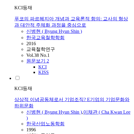
KCI등재
푸코의 파르헤지아 개념과 교육론적 함의: 교사의 형상
과 대안적 주체화 과정을 중심으로
신병현
(
Byung
Hyun
Shin
)
한국교육철학학회
2016
교육철학연구
Vol.38 No.1
원문보기
2
KCI
KISS
KCI등재
상상적 이념공동체로서 기업조직? E기업의 기업문화와
하위문화
신병현
(
Byung
Hyun
Shin
)
,
이채관 ( Cha Kwan Lee
)
한국산업노동학회
1996