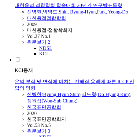
대한용접.접합학회 학술대회 20년간 연구발표동향
신병현
,
박영도
,
Shin
,
Byung
-
Hyun
,
Park, Yeong-Do
대한용접접합학회
2009
대한용접·접합학회지
Vol.27 No.1
원문보기
2
NDSL
KCI
KCI등재
은의 부식 및 변식에 미치는 전해질 용액에 따른 ICCP 전
압의 영향
신병현
(
Byung
-
Hyun
Shin
)
,
김도형(Do-
Hyung
Kim)
,
정원섭(Won-Sub Chung)
한국표면공학회
2020
한국표면공학회지
Vol.53 No.5
원문보기
3