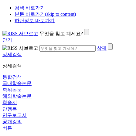
검색 바로가기
본문 바로가기(skip to content)
하단정보 바로가기
무엇을 찾고 계세요?
닫기
삭제
상세검색
상세검색
통합검색
국내학술논문
학위논문
해외학술논문
학술지
단행본
연구보고서
공개강의
버튼