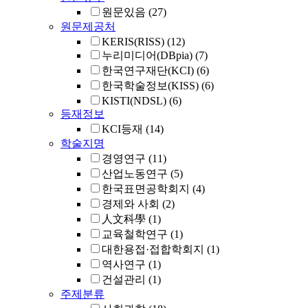
원문있음
(27)
원문제공처
KERIS(RISS)
(12)
누리미디어(DBpia)
(7)
한국연구재단(KCI)
(6)
한국학술정보(KISS)
(6)
KISTI(NDSL)
(6)
등재정보
KCI등재
(14)
학술지명
경영연구
(11)
산업노동연구
(5)
한국표면공학회지
(4)
경제와 사회
(2)
人文科學
(1)
교육철학연구
(1)
대한용접·접합학회지
(1)
역사연구
(1)
건설관리
(1)
주제분류