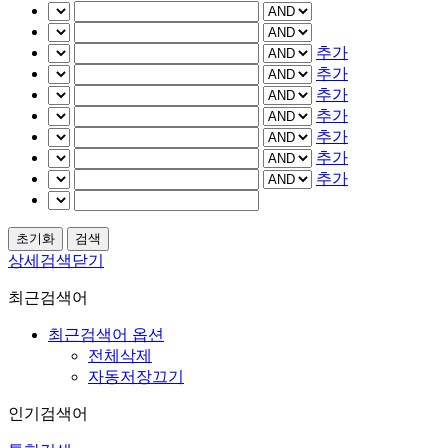
추가
추가
추가
추가
추가
추가
추가
상세검색닫기
최근검색어
최근검색어 옵션
전체삭제
자동저장끄기
인기검색어