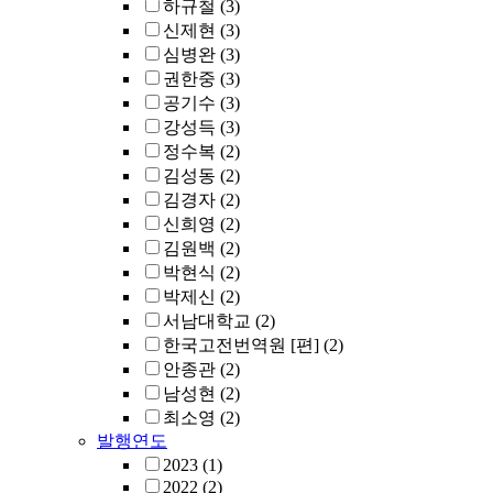
하규철
(3)
신제현
(3)
심병완
(3)
권한중
(3)
공기수
(3)
강성득
(3)
정수복
(2)
김성동
(2)
김경자
(2)
신희영
(2)
김원백
(2)
박현식
(2)
박제신
(2)
서남대학교
(2)
한국고전번역원 [편]
(2)
안종관
(2)
남성현
(2)
최소영
(2)
발행연도
2023
(1)
2022
(2)