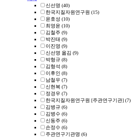
신선명
(40)
한국지질자원연구원
(15)
윤호성
(10)
최영윤
(10)
김철주
(9)
박진태
(9)
이진영
(9)
신선명 옮김
(9)
박형규
(8)
김형석
(8)
이후인
(8)
남철우
(7)
신현복
(7)
정경우
(7)
한국지질자원연구원 [주관연구기관]
(7)
김병규
(6)
김병수
(6)
신동주
(6)
손정수
(6)
주관연구기관명
(6)