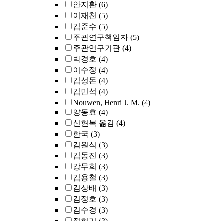
안지환
(6)
이재천
(5)
김준수
(5)
주관연구책임자
(5)
주관연구기관
(4)
박경호
(4)
이수정
(4)
김성돈
(4)
김민석
(4)
Nouwen, Henri J. M.
(4)
양동효
(4)
신현복 옮김
(4)
한국
(3)
김원식
(3)
김동진
(3)
강무희
(3)
김용철
(3)
김상배
(3)
김정호
(3)
김수경
(3)
정현기
(3)