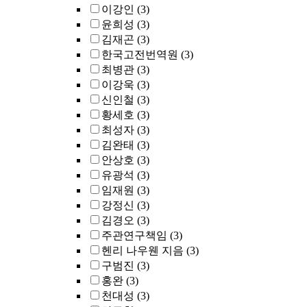
이강인
(3)
윤희성
(3)
김재곤
(3)
한국고전번역원
(3)
최병관
(3)
이강욱
(3)
신인철
(3)
황세호
(3)
최성자
(3)
김완태
(3)
안상호
(3)
유광석
(3)
임재원
(3)
강정신
(3)
김경오
(3)
주관연구책임
(3)
헨리 나우웬 지음
(3)
구범진
(3)
홍완
(3)
천대성
(3)