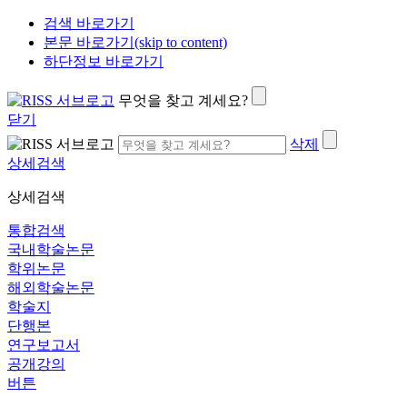
검색 바로가기
본문 바로가기(skip to content)
하단정보 바로가기
무엇을 찾고 계세요?
닫기
삭제
상세검색
상세검색
통합검색
국내학술논문
학위논문
해외학술논문
학술지
단행본
연구보고서
공개강의
버튼