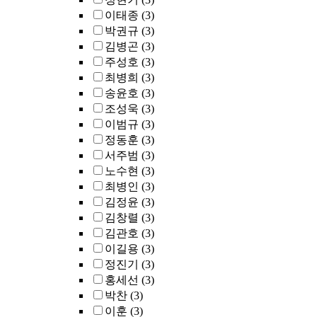
이태종
(3)
박권규
(3)
김병곤
(3)
주성호
(3)
최병희
(3)
송윤호
(3)
조성욱
(3)
이범규
(3)
정동훈
(3)
서주범
(3)
노수현
(3)
최병인
(3)
김정윤
(3)
김창렬
(3)
김관호
(3)
이길용
(3)
정진기
(3)
홍세선
(3)
박찬
(3)
이훈
(3)