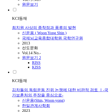
원문보기
KCI등재
최치원 사상의 종착점과 풍류의 발현
신운용
(
Woon
Yong
Shin
)
국제뇌교육종합대학원 국학연구원
2013
선도문화
Vol.14 No.-
원문보기
2
RISS
KISS
KCI등재
김차돌의 독립운동 진위 논쟁에 대한 비판적 검토 Ⅰ-국
가보훈처의 주장을 중심으로-
신운용
(
Shin
,
Woon-yong
)
한일관계사학회
2023