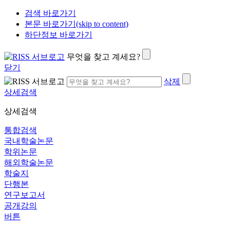
검색 바로가기
본문 바로가기(skip to content)
하단정보 바로가기
무엇을 찾고 계세요?
닫기
삭제
상세검색
상세검색
통합검색
국내학술논문
학위논문
해외학술논문
학술지
단행본
연구보고서
공개강의
버튼