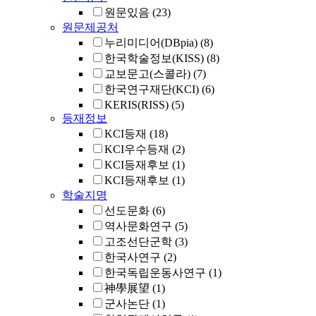
원문있음
(23)
원문제공처
누리미디어(DBpia)
(8)
한국학술정보(KISS)
(8)
교보문고(스콜라)
(7)
한국연구재단(KCI)
(6)
KERIS(RISS)
(5)
등재정보
KCI등재
(18)
KCI우수등재
(2)
KCI등재후보
(1)
KCI등재후보
(1)
학술지명
선도문화
(6)
역사문화연구
(5)
고조선단군학
(3)
한국사연구
(2)
한국독립운동사연구
(1)
神學展望
(1)
군사논단
(1)