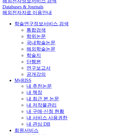
해외전자정보서비스 검색
Databases & Journals
해외전자자료 이용안내
학술연구정보서비스 검색
통합검색
학위논문
국내학술논문
해외학술논문
학술지
단행본
연구보고서
공개강의
MyRISS
내 추천논문
내 책장
내 최근 본 논문
내 저작물관리
내 구매·신청 현황
내 서비스 사용권한
내 관심 DB
회원서비스