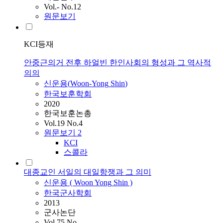
Vol.- No.12
원문보기
KCI등재
안중근의거 전후 하얼빈 한인사회의 형성과 그 역사적
의의
신운용
(
Woon-Yong
Shin
)
한국보훈학회
2020
한국보훈논총
Vol.19 No.4
원문보기
2
KCI
스콜라
대종교인 서일의 대일항쟁과 그 의미
신운용
(
Woon
Yong
Shin
)
한국군사학회
2013
군사논단
Vol.75 No.-