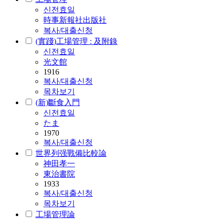
신전효일
時事新報社出版社
복사/대출신청
(實踐)工場管理 : 及附錄
신전효일
光文館
1916
복사/대출신청
목차보기
(新)斷食入門
신전효일
たま
1970
복사/대출신청
世界列强戰備比較論
神田孝一
東治書院
1933
복사/대출신청
목차보기
工場管理論