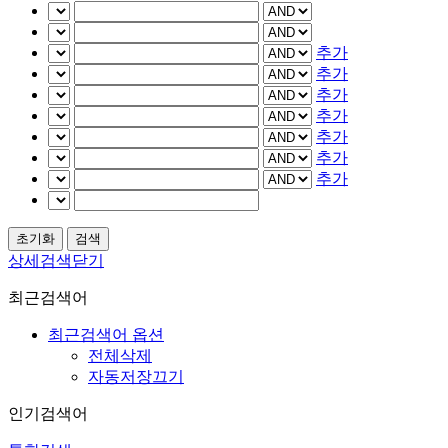
추가
추가
추가
추가
추가
추가
추가
상세검색닫기
최근검색어
최근검색어 옵션
전체삭제
자동저장끄기
인기검색어