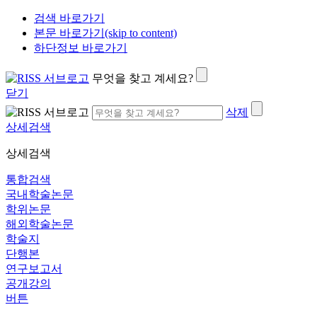
검색 바로가기
본문 바로가기(skip to content)
하단정보 바로가기
무엇을 찾고 계세요?
닫기
삭제
상세검색
상세검색
통합검색
국내학술논문
학위논문
해외학술논문
학술지
단행본
연구보고서
공개강의
버튼