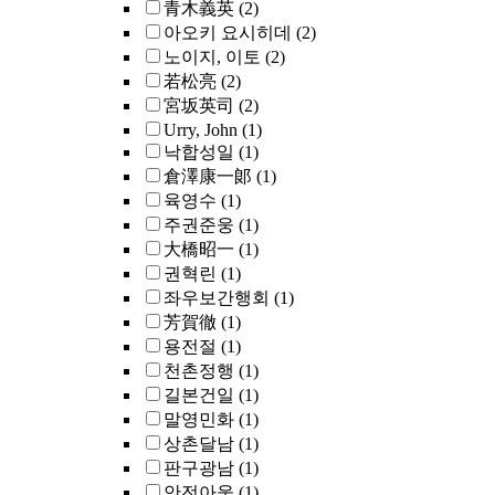
青木義英
(2)
아오키 요시히데
(2)
노이지, 이토
(2)
若松亮
(2)
宮坂英司
(2)
Urry, John
(1)
낙합성일
(1)
倉澤康一郞
(1)
육영수
(1)
주권준웅
(1)
大橋昭一
(1)
권혁린
(1)
좌우보간행회
(1)
芳賀徹
(1)
용전절
(1)
천촌정행
(1)
길본건일
(1)
말영민화
(1)
상촌달남
(1)
판구광남
(1)
안전아웅
(1)