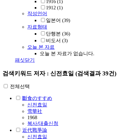
1916
(1)
1912
(1)
작성언어
일본어
(39)
자료형태
단행본
(36)
비도서
(3)
오늘 본 자료
오늘 본 자료가 없습니다.
패싯닫기
검색키워드
저자 : 신전효일
(검색결과 39건)
전체선택
斷食のすすめ
신전효일
雪華社
1968
복사/대출신청
近代戰爭論
신전효일