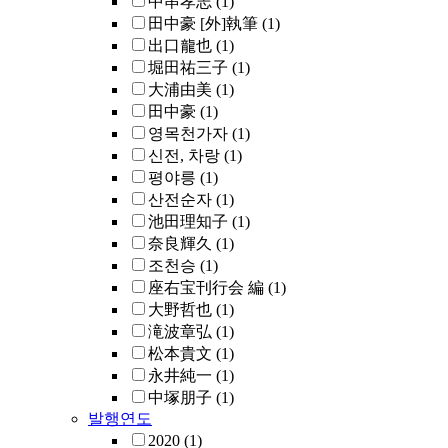
中串孝志
(1)
田中豪 [外]執筆
(1)
出口龍也
(1)
堀田祐三子
(1)
大浦由美
(1)
田中豪
(1)
영목천가자
(1)
신전, 차랑
(1)
평야릉
(1)
산전순자
(1)
池田理知子
(1)
奈良輝久
(1)
조천승
(1)
座右宝刊行会 編
(1)
大野哲也
(1)
滝波章弘
(1)
松本貴文
(1)
永井純一
(1)
中塚朋子
(1)
발행연도
2020
(1)