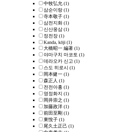
中牧弘允
(1)
삼순이랑
(1)
寺本敬子
(1)
삼전지화
(1)
신산웅삼
(1)
정전장
(1)
Kanda, kōji
(1)
大橋昭一 編著
(1)
야마구치 마코토
(1)
데라오카 신고
(1)
스도 히로시
(1)
岡本健一
(1)
森正人
(1)
전전아홍
(1)
영정화지
(1)
岡井崇之
(1)
加藤政洋
(1)
前田至剛
(1)
東悅子
(1)
尾久土正己
(1)