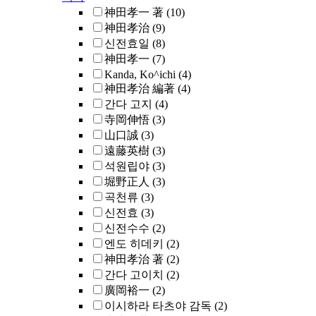
神田孝一 著
(10)
神田孝治
(9)
신전효일
(8)
神田孝一
(7)
Kanda, Ko^ichi
(4)
神田孝治 編著
(4)
간다 고지
(4)
寺岡伸悟
(3)
山口誠
(3)
遠藤英樹
(3)
석원립야
(3)
堀野正人
(3)
곡천류
(3)
신전효
(3)
신전수수
(2)
엔도 히데키
(2)
神田孝治 著
(2)
간다 고이치
(2)
廣岡裕一
(2)
이시하라 타츠야 감독
(2)