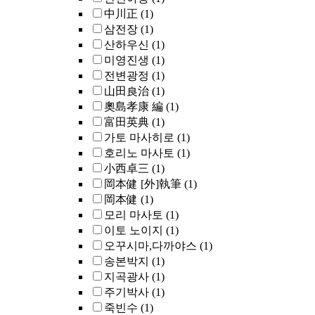
中川正
(1)
삼전장
(1)
산하우신
(1)
미영진생
(1)
전변광정
(1)
山田良治
(1)
奧島孝康 編
(1)
富田英典
(1)
가토 마사히로
(1)
호리노 마사토
(1)
小西卓三
(1)
岡本健 [外]執筆
(1)
岡本健
(1)
모리 마사토
(1)
이토 노이지
(1)
오꾸시마,다까야스
(1)
송본박지
(1)
지곡광사
(1)
주기박사
(1)
죽빈수
(1)