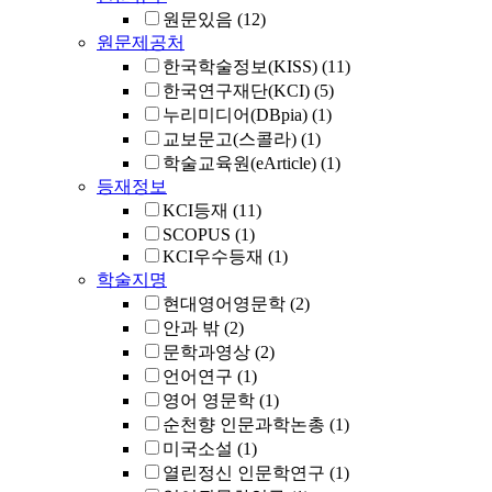
원문있음
(12)
원문제공처
한국학술정보(KISS)
(11)
한국연구재단(KCI)
(5)
누리미디어(DBpia)
(1)
교보문고(스콜라)
(1)
학술교육원(eArticle)
(1)
등재정보
KCI등재
(11)
SCOPUS
(1)
KCI우수등재
(1)
학술지명
현대영어영문학
(2)
안과 밖
(2)
문학과영상
(2)
언어연구
(1)
영어 영문학
(1)
순천향 인문과학논총
(1)
미국소설
(1)
열린정신 인문학연구
(1)