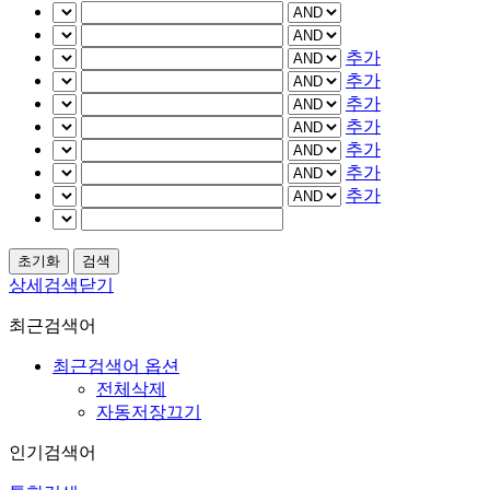
추가
추가
추가
추가
추가
추가
추가
상세검색닫기
최근검색어
최근검색어 옵션
전체삭제
자동저장끄기
인기검색어