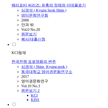
해리포터 씨리즈: 유혹의 정체와 이데올로기
심경석
(
Kyung
Seok
Shim
)
영미문학연구회
2006
안과 밖
Vol.0 No.20
원문보기
복사/대출신청
KCI등재
한국전쟁 포로영화의 변주
심경석
(
Shim
¸
Kyung
-
seok
)
동국대학교 영어권문화연구소
2017
영어권문화연구
Vol.10 No.3
원문보기
2
KCI
KISS