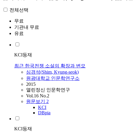
전체선택
무료
기관내 무료
유료
KCI등재
최근 한국전쟁 소설의 확장과 변모
심경석
(
Shim
,
Kyung
-
seok
)
원광대학교 인문학연구소
2015
열린정신 인문학연구
Vol.16 No.2
원문보기
2
KCI
DBpia
KCI등재