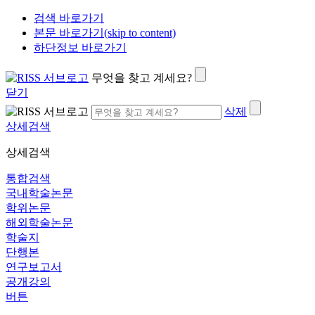
검색 바로가기
본문 바로가기(skip to content)
하단정보 바로가기
무엇을 찾고 계세요?
닫기
삭제
상세검색
상세검색
통합검색
국내학술논문
학위논문
해외학술논문
학술지
단행본
연구보고서
공개강의
버튼