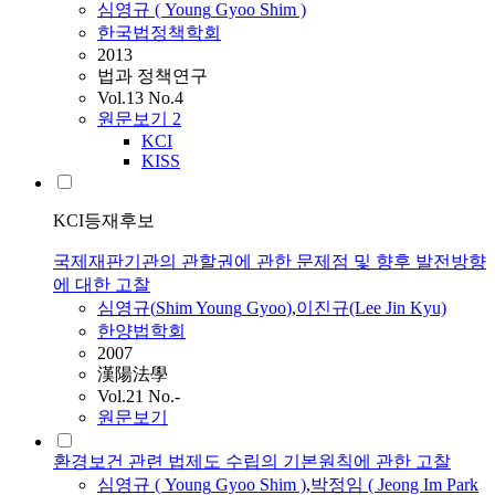
심영규
(
Young
Gyoo
Shim
)
한국법정책학회
2013
법과 정책연구
Vol.13 No.4
원문보기
2
KCI
KISS
KCI등재후보
국제재판기관의 관할권에 관한 문제점 및 향후 발전방향
에 대한 고찰
심영규
(
Shim
Young
Gyoo
)
,
이진규(Lee Jin Kyu)
한양법학회
2007
漢陽法學
Vol.21 No.-
원문보기
환경보건 관련 법제도 수립의 기본원칙에 관한 고찰
심영규
(
Young
Gyoo
Shim
)
,
박정임 ( Jeong Im Park