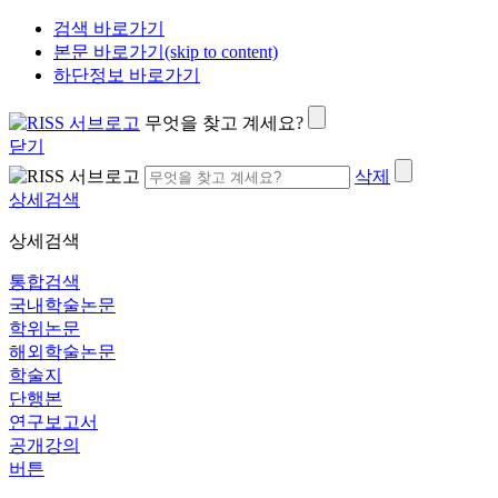
검색 바로가기
본문 바로가기(skip to content)
하단정보 바로가기
무엇을 찾고 계세요?
닫기
삭제
상세검색
상세검색
통합검색
국내학술논문
학위논문
해외학술논문
학술지
단행본
연구보고서
공개강의
버튼