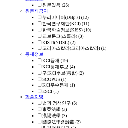
원문있음
(26)
원문제공처
누리미디어(DBpia)
(12)
한국연구재단(KCI)
(11)
한국학술정보(KISS)
(10)
교보문고(스콜라)
(3)
KISTI(NDSL)
(2)
코리아스칼라(코리아스칼라)
(1)
등재정보
KCI등재
(19)
KCI등재후보
(4)
구)KCI후보(통합)
(2)
SCOPUS
(1)
KCI우수등재
(1)
ESCI
(1)
학술지명
법과 정책연구
(6)
東亞法學
(3)
漢陽法學
(3)
國際法學會論叢
(2)