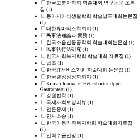
한국고분자학회 학술대회 연구논문 초록
집
(1)
동아시아식생활학회 학술발표대회논문집
(1)
대한류마티스학회지
(1)
民事法理論과 實務
(1)
한국소음진동공학회 학술대회논문집
(1)
民事執行法硏究
(1)
한국사회복지학회 학술대회 자료집
(1)
법조
(1)
한국IT서비스학회 학술대회 논문집
(1)
한국결정성장학회지
(1)
Korean Journal of Helicobacter Upper
Gastrointesti
(1)
강원법학
(1)
국제사회보장리뷰
(1)
언론중재
(1)
민사소송
(1)
한국아동가족복지학회 학술대회자료집
(1)
인력수급전망
(1)