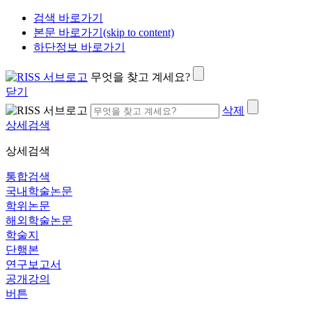
검색 바로가기
본문 바로가기(skip to content)
하단정보 바로가기
무엇을 찾고 계세요?
닫기
삭제
상세검색
상세검색
통합검색
국내학술논문
학위논문
해외학술논문
학술지
단행본
연구보고서
공개강의
버튼