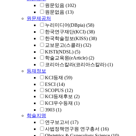
원문있음
(102)
원문없음
(13)
원문제공처
누리미디어(DBpia)
(58)
한국연구재단(KCI)
(38)
한국학술정보(KISS)
(38)
교보문고(스콜라)
(32)
KISTI(NDSL)
(5)
학술교육원(eArticle)
(2)
코리아스칼라(코리아스칼라)
(1)
등재정보
KCI등재
(59)
ESCI
(14)
SCOPUS
(12)
KCI등재후보
(2)
KCI우수등재
(1)
3903
(1)
학술지명
연구보고서
(17)
사법정책연구원 연구총서
(16)
Obstetrics & Gynecology Science
(10)