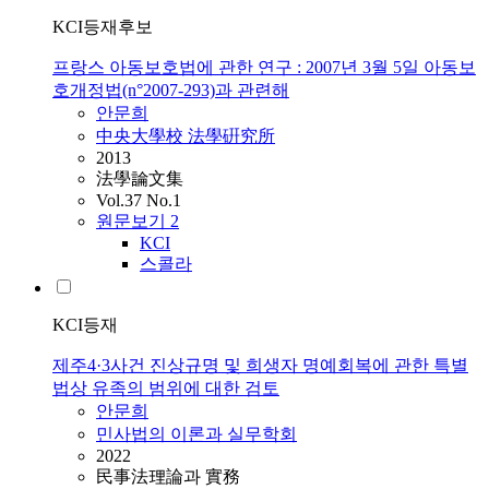
KCI등재후보
프랑스 아동보호법에 관한 연구 : 2007년 3월 5일 아동보
호개정법(n°2007-293)과 관련해
안문희
中央大學校 法學硏究所
2013
法學論文集
Vol.37 No.1
원문보기
2
KCI
스콜라
KCI등재
제주4·3사건 진상규명 및 희생자 명예회복에 관한 특별
법상 유족의 범위에 대한 검토
안문희
민사법의 이론과 실무학회
2022
民事法理論과 實務