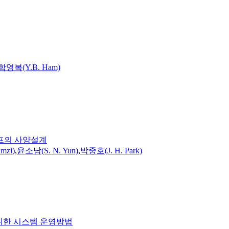
함영복(Y.
B.
Ham)
프의 사양설계
mzi)
,
윤소남(S. N. Yun)
,
박중호(J. H. Park)
족하기 위한 시스템 운영방법