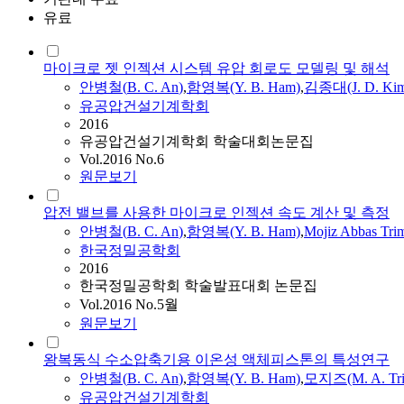
유료
마이크로 젯 인젝션 시스템 유압 회로도 모델링 및 해석
안병철
(
B.
C.
An
)
,
함영복(Y.
B.
Ham)
,
김종대(J. D. Ki
유공압건설기계학회
2016
유공압건설기계학회 학술대회논문집
Vol.2016 No.6
원문보기
압전 밸브를 사용한 마이크로 인젝션 속도 계산 및 측정
안병철
(
B.
C.
An
)
,
함영복(Y.
B.
Ham)
,
Mojiz Abbas Tri
한국정밀공학회
2016
한국정밀공학회 학술발표대회 논문집
Vol.2016 No.5월
원문보기
왕복동식 수소압축기용 이온성 액체피스톤의 특성연구
안병철
(
B.
C.
An
)
,
함영복(Y.
B.
Ham)
,
모지즈(M. A. Tri
유공압건설기계학회