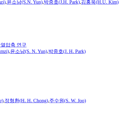
zi)
,
윤소남(S.N. Yun)
,
박중호(J.H. Park)
,
김홍욱(H.U. Kim)
 단열압축 연구
mzi)
,
윤소남(S. N. Yun)
,
박중호(J. H. Park)
r)
,
정형환(H. H. Chong)
,
주수원(S. W. Joo)