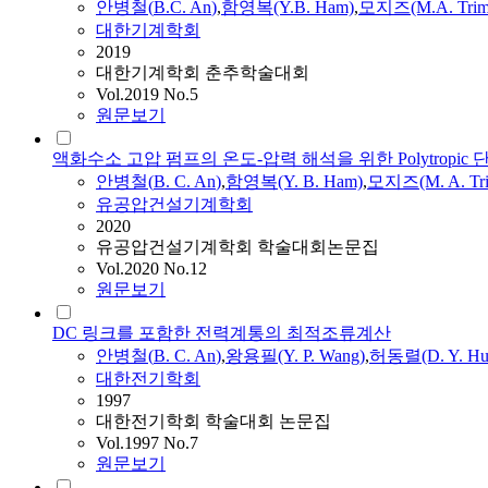
안병철
(
B.
C.
An
)
,
함영복(Y.
B.
Ham)
,
모지즈(M.A. Trim
대한기계학회
2019
대한기계학회 춘추학술대회
Vol.2019 No.5
원문보기
액화수소 고압 펌프의 온도-압력 해석을 위한 Polytropic
안병철
(
B.
C.
An
)
,
함영복(Y.
B.
Ham)
,
모지즈(M. A. Tri
유공압건설기계학회
2020
유공압건설기계학회 학술대회논문집
Vol.2020 No.12
원문보기
DC 링크를 포함한 전력계통의 최적조류계산
안병철
(
B.
C.
An
)
,
왕용필(Y. P. Wang)
,
허동렬(D. Y. Hu
대한전기학회
1997
대한전기학회 학술대회 논문집
Vol.1997 No.7
원문보기