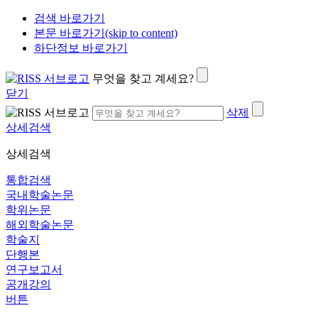
검색 바로가기
본문 바로가기(skip to content)
하단정보 바로가기
무엇을 찾고 계세요?
닫기
삭제
상세검색
상세검색
통합검색
국내학술논문
학위논문
해외학술논문
학술지
단행본
연구보고서
공개강의
버튼