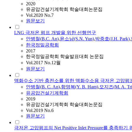
2020
유공압건설기계학회 학술대회논문집
Vol.2020 No.7
원문보기
LNG 극저온 펌프 개발을 위한 선행연구
안병철
(
B.
C.
An
)
,
윤소남(S.N. Yun)
,
박중호(J.H. Park)
,
한국정밀공학회
2017
한국정밀공학회 학술발표대회 논문집
Vol.2017 No.12월
원문보기
액화수소 기반 충전소를 위한 액화수소용 극저온 고압펌
안병철
(
B.
C.
An
)
,
함영복(Y.
B.
Ham)
,
모지즈(M. A. Tri
유공압건설기계학회
2019
유공압건설기계학회 학술대회논문집
Vol.2019 No.6
원문보기
극저온 고압펌프의 Net Positive Inlet Pressure를 충