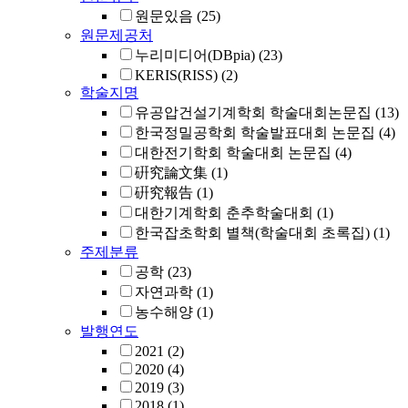
원문있음
(25)
원문제공처
누리미디어(DBpia)
(23)
KERIS(RISS)
(2)
학술지명
유공압건설기계학회 학술대회논문집
(13)
한국정밀공학회 학술발표대회 논문집
(4)
대한전기학회 학술대회 논문집
(4)
硏究論文集
(1)
硏究報告
(1)
대한기계학회 춘추학술대회
(1)
한국잡초학회 별책(학술대회 초록집)
(1)
주제분류
공학
(23)
자연과학
(1)
농수해양
(1)
발행연도
2021
(2)
2020
(4)
2019
(3)
2018
(1)