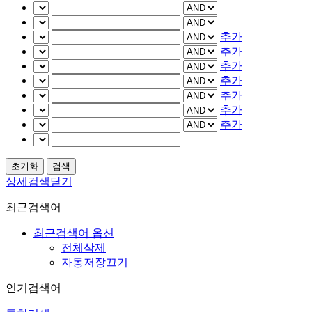
추가
추가
추가
추가
추가
추가
추가
상세검색닫기
최근검색어
최근검색어 옵션
전체삭제
자동저장끄기
인기검색어