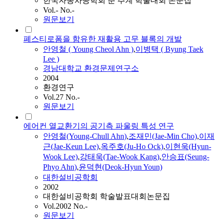
한국자동차공학회 춘 추계 학술대회 논문집
Vol.- No.-
원문보기
폐스티로폼을 함유한 재활용 고무 블록의 개발
안영철
( Young Cheol
Ahn
)
,
이병택 ( Byung Taek
Lee )
경남대학교 환경문제연구소
2004
환경연구
Vol.27 No.-
원문보기
에어컨 열교환기의 공기측 파울링 특성 연구
안영철
(Young-Chull
Ahn
)
,
조재민(Jae-Min Cho)
,
이재
근(Jae-Keun Lee)
,
옥주호(Ju-Ho Ock)
,
이현욱(Hyun-
Wook Lee)
,
강태욱(Tae-Wook Kang)
,
안승표(Seung-
Phyo
Ahn
)
,
윤덕현(Deok-Hyun Youn)
대한설비공학회
2002
대한설비공학회 학술발표대회논문집
Vol.2002 No.-
원문보기