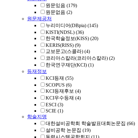
원문있음
(179)
원문없음
(2)
원문제공처
누리미디어(DBpia)
(145)
KISTI(NDSL)
(36)
한국학술정보(KISS)
(20)
KERIS(RISS)
(9)
교보문고(스콜라)
(4)
코리아스칼라(코리아스칼라)
(2)
한국연구재단(KCI)
(1)
등재정보
KCI등재
(55)
SCOPUS
(6)
KCI등재후보
(4)
KCI우수등재
(4)
ESCI
(3)
SCIE
(1)
학술지명
대한설비공학회 학술발표대회논문집
(66)
설비공학 논문집
(19)
동력시스템공학회지
(11)