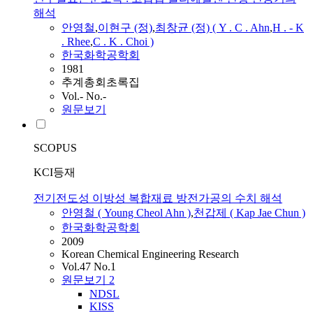
해석
안영철
,
이현구 (정)
,
최창균 (정) ( Y . C .
Ahn
,
H . - K
. Rhee
,
C . K . Choi )
한국화학공학회
1981
추계총회초록집
Vol.- No.-
원문보기
SCOPUS
KCI등재
전기전도성 이방성 복합재료 방전가공의 수치 해석
안영철
( Young Cheol
Ahn
)
,
천갑제 ( Kap Jae Chun )
한국화학공학회
2009
Korean Chemical Engineering Research
Vol.47 No.1
원문보기
2
NDSL
KISS