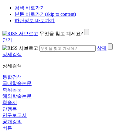
검색 바로가기
본문 바로가기(skip to content)
하단정보 바로가기
무엇을 찾고 계세요?
닫기
삭제
상세검색
상세검색
통합검색
국내학술논문
학위논문
해외학술논문
학술지
단행본
연구보고서
공개강의
버튼