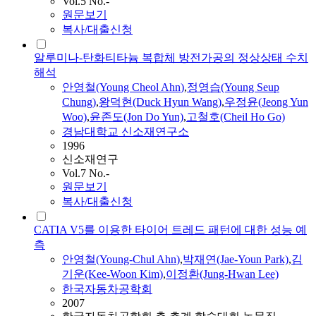
Vol.5 No.-
원문보기
복사/대출신청
알루미나-탄화티타늄 복합체 방전가공의 정상상태 수치
해석
안영철
(Young Cheol
Ahn
)
,
정영습(Young Seup
Chung)
,
왕덕현(Duck Hyun Wang)
,
우정윤(Jeong Yun
Woo)
,
윤존도(Jon Do Yun)
,
고철호(Cheil Ho Go)
경남대학교 신소재연구소
1996
신소재연구
Vol.7 No.-
원문보기
복사/대출신청
CATIA V5를 이용한 타이어 트레드 패턴에 대한 성능 예
측
안영철
(Young-Chul
Ahn
)
,
박재연(Jae-Youn Park)
,
김
기운(Kee-Woon Kim)
,
이정환(Jung-Hwan Lee)
한국자동차공학회
2007