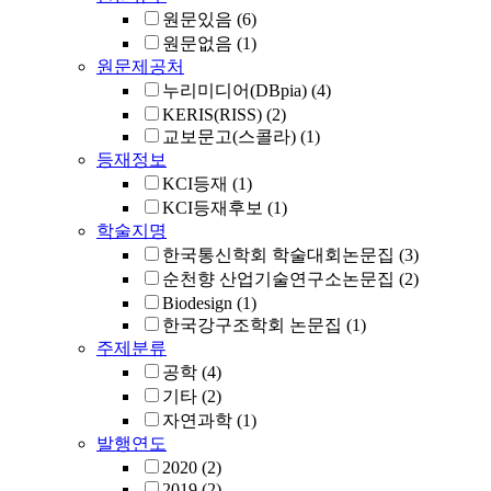
원문있음
(6)
원문없음
(1)
원문제공처
누리미디어(DBpia)
(4)
KERIS(RISS)
(2)
교보문고(스콜라)
(1)
등재정보
KCI등재
(1)
KCI등재후보
(1)
학술지명
한국통신학회 학술대회논문집
(3)
순천향 산업기술연구소논문집
(2)
Biodesign
(1)
한국강구조학회 논문집
(1)
주제분류
공학
(4)
기타
(2)
자연과학
(1)
발행연도
2020
(2)
2019
(2)