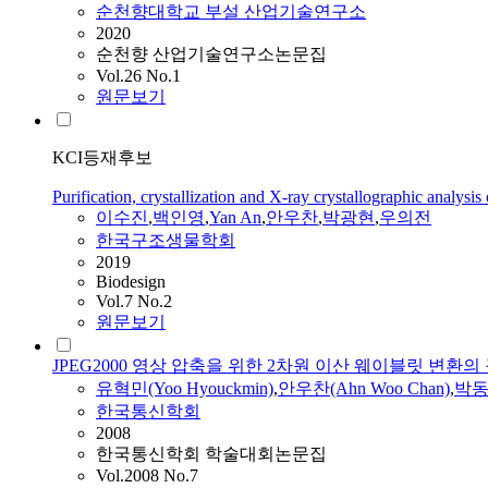
순천향대학교 부설 산업기술연구소
2020
순천향 산업기술연구소논문집
Vol.26 No.1
원문보기
KCI등재후보
Purification, crystallization and X-ray crystallographic analys
이수진
,
백인영
,
Yan An
,
안우찬
,
박광현
,
우의전
한국구조생물학회
2019
Biodesign
Vol.7 No.2
원문보기
JPEG2000 영상 압축을 위한 2차원 이산 웨이블릿 변환의
유혁민(Yoo Hyouckmin)
,
안우찬
(Ahn Woo Chan)
,
박동선
한국통신학회
2008
한국통신학회 학술대회논문집
Vol.2008 No.7