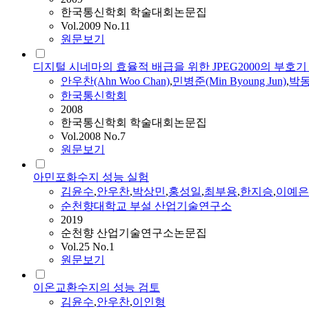
한국통신학회 학술대회논문집
Vol.2009 No.11
원문보기
디지털 시네마의 효율적 배급을 위한 JPEG2000의 부호기
안우찬
(Ahn Woo Chan)
,
민병준(Min Byoung Jun)
,
박동선
한국통신학회
2008
한국통신학회 학술대회논문집
Vol.2008 No.7
원문보기
아민포화수지 성능 실험
김윤수
,
안우찬
,
박상민
,
홍성일
,
최부용
,
한지승
,
이예은
순천향대학교 부설 산업기술연구소
2019
순천향 산업기술연구소논문집
Vol.25 No.1
원문보기
이온교환수지의 성능 검토
김윤수
,
안우찬
,
이인형