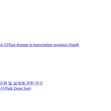
is of ATPase domain in transcription regulator DmpR
 구현 및 설계에 관한 연구
(Park Dong Sun)