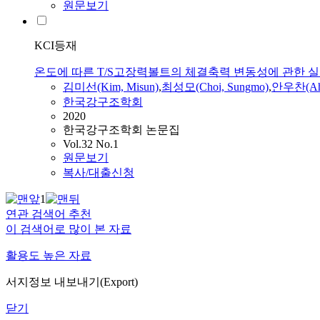
원문보기
KCI등재
온도에 따른 T/S고장력볼트의 체결축력 변동성에 관한 
김미선(Kim, Misun)
,
최성모(Choi, Sungmo)
,
안우찬
(A
한국강구조학회
2020
한국강구조학회 논문집
Vol.32 No.1
원문보기
복사/대출신청
1
연관 검색어 추천
이 검색어로 많이 본 자료
활용도 높은 자료
서지정보 내보내기(Export)
닫기