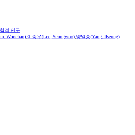
실험적 연구
hn, Woochan)
,
이승우(Lee, Seungwoo)
,
양일승(Yang, Ilseung)