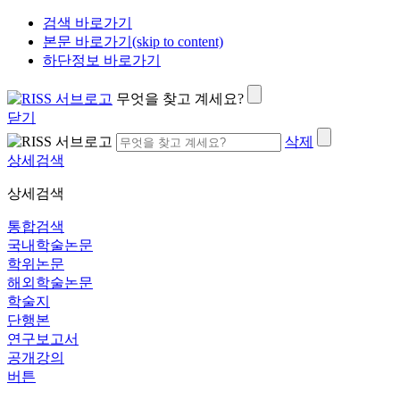
검색 바로가기
본문 바로가기(skip to content)
하단정보 바로가기
무엇을 찾고 계세요?
닫기
삭제
상세검색
상세검색
통합검색
국내학술논문
학위논문
해외학술논문
학술지
단행본
연구보고서
공개강의
버튼