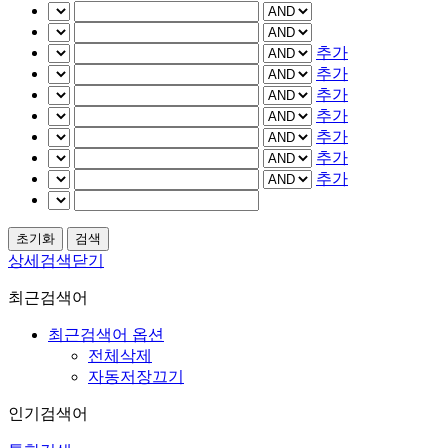
추가
추가
추가
추가
추가
추가
추가
상세검색닫기
최근검색어
최근검색어 옵션
전체삭제
자동저장끄기
인기검색어