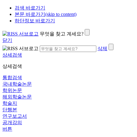
검색 바로가기
본문 바로가기(skip to content)
하단정보 바로가기
무엇을 찾고 계세요?
닫기
삭제
상세검색
상세검색
통합검색
국내학술논문
학위논문
해외학술논문
학술지
단행본
연구보고서
공개강의
버튼