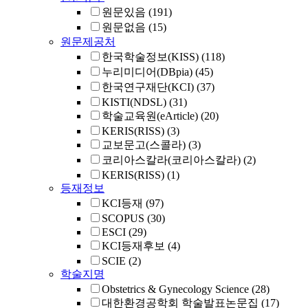
원문있음
(191)
원문없음
(15)
원문제공처
한국학술정보(KISS)
(118)
누리미디어(DBpia)
(45)
한국연구재단(KCI)
(37)
KISTI(NDSL)
(31)
학술교육원(eArticle)
(20)
KERIS(RISS)
(3)
교보문고(스콜라)
(3)
코리아스칼라(코리아스칼라)
(2)
KERIS(RISS)
(1)
등재정보
KCI등재
(97)
SCOPUS
(30)
ESCI
(29)
KCI등재후보
(4)
SCIE
(2)
학술지명
Obstetrics & Gynecology Science
(28)
대한환경공학회 학술발표논문집
(17)