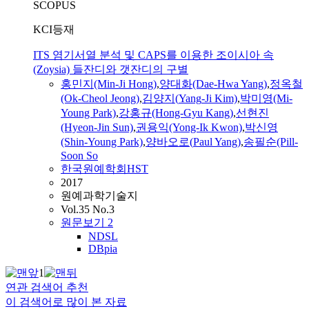
SCOPUS
KCI등재
ITS 염기서열 분석 및 CAPS를 이용한 조이시아 속
(Zoysia) 들잔디와 갯잔디의 구별
홍민지(Min-Ji Hong)
,
양
대화(Dae-Hwa
Yang
)
,
정옥철
(Ok-Cheol Jeong)
,
김양지(
Yang
-Ji Kim)
,
박미영(Mi-
Young Park)
,
강홍규(Hong-Gyu Kang)
,
선현진
(Hyeon-Jin Sun)
,
권용익(Yong-Ik Kwon)
,
박신영
(Shin-Young Park)
,
양바오로
(
Paul
Yang
)
,
송필순(Pill-
Soon So
한국원예학회HST
2017
원예과학기술지
Vol.35 No.3
원문보기
2
NDSL
DBpia
1
연관 검색어 추천
이 검색어로 많이 본 자료