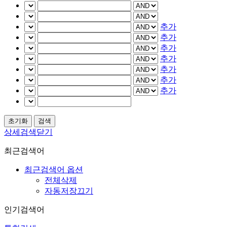
추가
추가
추가
추가
추가
추가
추가
상세검색닫기
최근검색어
최근검색어 옵션
전체삭제
자동저장끄기
인기검색어