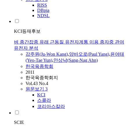
RISS
DBpia
NDSL
KCI등재후보
벼 종간잡종 유래 근동질 유전자계통 이용 종자중 관여
유전자 분석
강주원(Ju-Won Kang)
,
양바오로
(
Paul
Yang
)
,
윤여태
(Yeo-Tae Yun)
,
안상낙(Sang-Nag Ahn)
한국육종학회
2011
한국육종학회지
Vol.43 No.4
원문보기
3
KCI
스콜라
코리아스칼라
SCIE