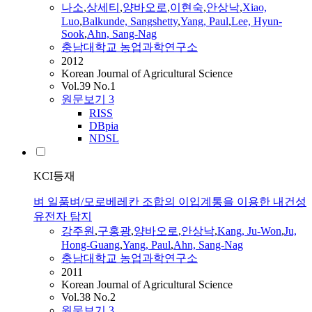
나소
,
상세티
,
양바오로
,
이현숙
,
안상낙
,
Xiao,
Luo
,
Balkunde, Sangshetty
,
Yang
,
Paul
,
Lee, Hyun-
Sook
,
Ahn, Sang-Nag
충남대학교 농업과학연구소
2012
Korean Journal of Agricultural Science
Vol.39 No.1
원문보기
3
RISS
DBpia
NDSL
KCI등재
벼 일품벼/모로베레칸 조합의 이입계통을 이용한 내건성
유전자 탐지
강주원
,
구홍광
,
양바오로
,
안상낙
,
Kang, Ju-Won
,
Ju,
Hong-Guang
,
Yang
,
Paul
,
Ahn, Sang-Nag
충남대학교 농업과학연구소
2011
Korean Journal of Agricultural Science
Vol.38 No.2
원문보기
3