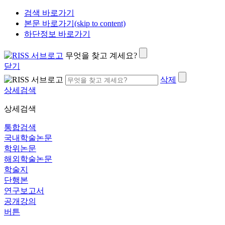
검색 바로가기
본문 바로가기(skip to content)
하단정보 바로가기
무엇을 찾고 계세요?
닫기
삭제
상세검색
상세검색
통합검색
국내학술논문
학위논문
해외학술논문
학술지
단행본
연구보고서
공개강의
버튼