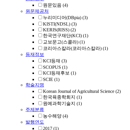
원문있음
(4)
원문제공처
누리미디어(DBpia)
(3)
KISTI(NDSL)
(3)
KERIS(RISS)
(2)
한국연구재단(KCI)
(1)
교보문고(스콜라)
(1)
코리아스칼라(코리아스칼라)
(1)
등재정보
KCI등재
(3)
SCOPUS
(1)
KCI등재후보
(1)
SCIE
(1)
학술지명
Korean Journal of Agricultural Science
(2)
한국육종학회지
(1)
원예과학기술지
(1)
주제분류
농수해양
(4)
발행연도
2017
(1)