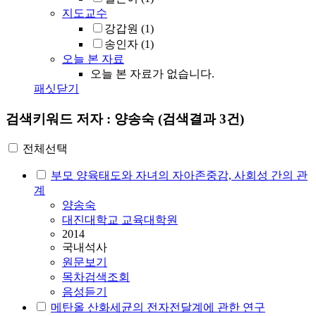
지도교수
강갑원
(1)
송인자
(1)
오늘 본 자료
오늘 본 자료가 없습니다.
패싯닫기
검색키워드
저자 : 양송숙
(검색결과 3건)
전체선택
부모 양육태도와 자녀의 자아존중감, 사회성 간의 관
계
양송숙
대진대학교 교육대학원
2014
국내석사
원문보기
목차검색조회
음성듣기
메탄올 산화세균의 전자전달계에 관한 연구