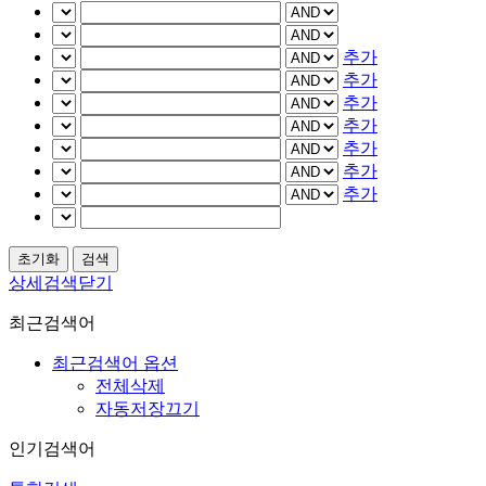
추가
추가
추가
추가
추가
추가
추가
상세검색닫기
최근검색어
최근검색어 옵션
전체삭제
자동저장끄기
인기검색어