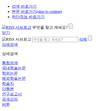
검색 바로가기
본문 바로가기(skip to content)
하단정보 바로가기
무엇을 찾고 계세요?
닫기
삭제
상세검색
상세검색
통합검색
국내학술논문
학위논문
해외학술논문
학술지
단행본
연구보고서
공개강의
버튼