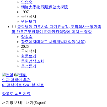
양송숙
朝鮮大學校 環境保健大學院
1997
국내석사
원문보기
종합병원 간호사의 자기효능감, 조직의사소통만족
및 간호근무환경이 환자안전역량에 미치는 영향
양송숙
광주여자대학교 사회개발대학원(사용)
2026
국내석사
원문보기
목차검색조회
음성듣기
1
연관 검색어 추천
이 검색어로 많이 본 자료
활용도 높은 자료
서지정보 내보내기(Export)