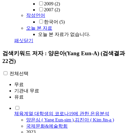
2009
(2)
2007
(2)
작성언어
한국어
(5)
오늘 본 자료
오늘 본 자료가 없습니다.
패싯닫기
검색키워드
저자 : 양은아(Yang Eun-A)
(검색결과
22건)
전체선택
무료
기관내 무료
유료
체육계열 대학생의 코로나19에 관한 은유분석
양은
심 (
Yang
Eun
-sim )
,
김진아 ( Kim Jin-
a
)
국제문화&예술학회
2023