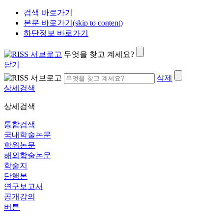
검색 바로가기
본문 바로가기(skip to content)
하단정보 바로가기
무엇을 찾고 계세요?
닫기
삭제
상세검색
상세검색
통합검색
국내학술논문
학위논문
해외학술논문
학술지
단행본
연구보고서
공개강의
버튼