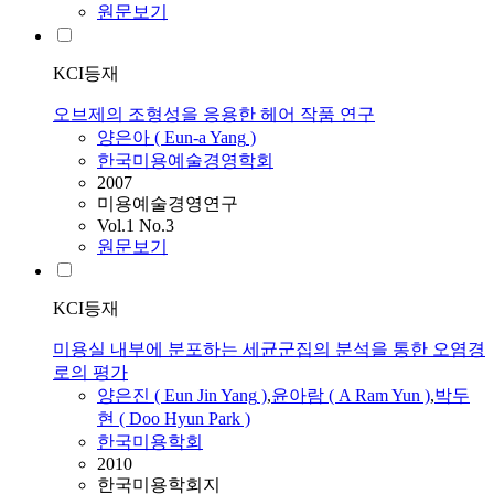
원문보기
KCI등재
오브제의 조형성을 응용한 헤어 작품 연구
양은아
(
Eun-a
Yang
)
한국미용예술경영학회
2007
미용예술경영연구
Vol.1 No.3
원문보기
KCI등재
미용실 내부에 분포하는 세균군집의 분석을 통한 오염경
로의 평가
양은
진 (
Eun
Jin
Yang
)
,
윤아람 (
A
Ram Yun )
,
박두
현 ( Doo Hyun Park )
한국미용학회
2010
한국미용학회지