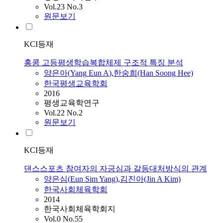
Vol.23 No.3
원문보기
KCI등재
홍콩 고등평생학습복합체제 구조적 특징 분석
양은아
(
Yang
Eun
A
)
,
한숭희(Han Soong Hee)
한국평생교육학회
2016
평생교육학연구
Vol.22 No.2
원문보기
KCI등재
댄스스포츠 참여자의 자긍심과 갈등대처방식의 관계
양은
심(
Eun
Sim
Yang
)
,
김진아(Jin
A
Kim)
한국사회체육학회
2014
한국사회체육학회지
Vol.0 No.55