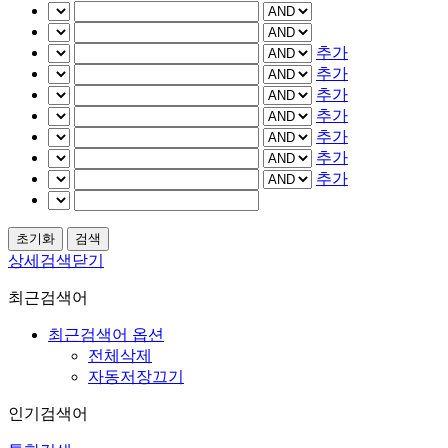
추가
추가
추가
추가
추가
추가
추가
상세검색닫기
최근검색어
최근검색어 옵션
전체삭제
자동저장끄기
인기검색어