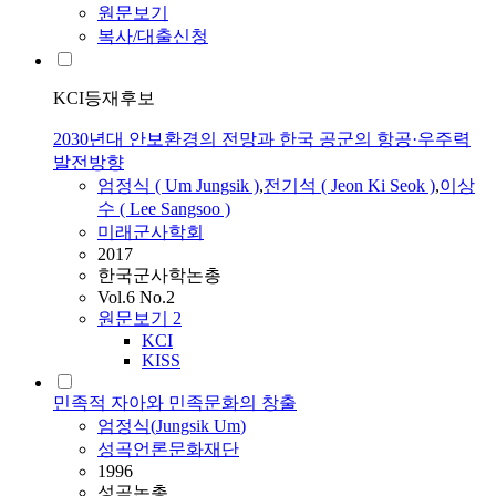
원문보기
복사/대출신청
KCI등재후보
2030년대 안보환경의 전망과 한국 공군의 항공·우주력
발전방향
엄정식
(
Um
Jungsik
)
,
전기석 ( Jeon Ki Seok )
,
이상
수 ( Lee Sangsoo )
미래군사학회
2017
한국군사학논총
Vol.6 No.2
원문보기
2
KCI
KISS
민족적 자아와 민족문화의 창출
엄정식
(
Jungsik
Um
)
성곡언론문화재단
1996
성곡논총