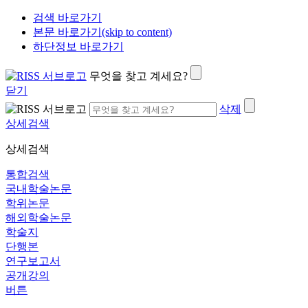
검색 바로가기
본문 바로가기(skip to content)
하단정보 바로가기
무엇을 찾고 계세요?
닫기
삭제
상세검색
상세검색
통합검색
국내학술논문
학위논문
해외학술논문
학술지
단행본
연구보고서
공개강의
버튼