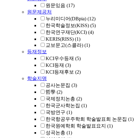
원문있음
(17)
원문제공처
누리미디어(DBpia)
(12)
한국학술정보(KISS)
(5)
한국연구재단(KCI)
(4)
KERIS(RISS)
(1)
교보문고(스콜라)
(1)
등재정보
KCI우수등재
(5)
KCI등재
(3)
KCI등재후보
(2)
학술지명
공사논문집
(3)
哲學
(2)
국제정치논총
(2)
한국군사학논집
(1)
국방연구
(1)
한국항공우주학회 학술발표회 논문집
(1)
한국원예학회 학술발표요지
(1)
성곡논총
(1)