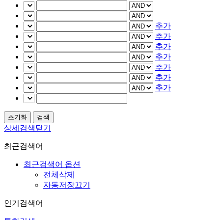
추가
추가
추가
추가
추가
추가
추가
상세검색닫기
최근검색어
최근검색어 옵션
전체삭제
자동저장끄기
인기검색어