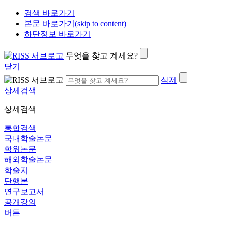
검색 바로가기
본문 바로가기(skip to content)
하단정보 바로가기
무엇을 찾고 계세요?
닫기
삭제
상세검색
상세검색
통합검색
국내학술논문
학위논문
해외학술논문
학술지
단행본
연구보고서
공개강의
버튼