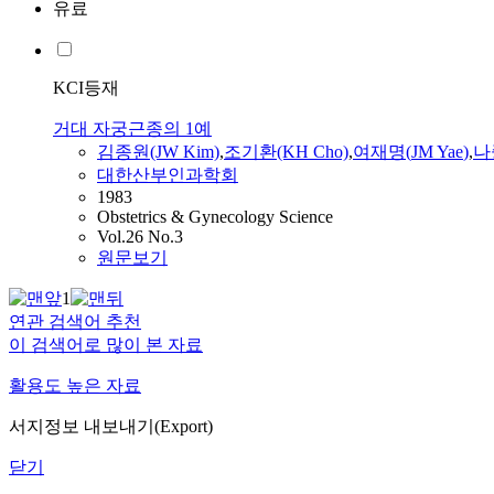
유료
KCI등재
거대 자궁근종의 1예
김종원(JW Kim)
,
조기환(KH Cho)
,
여재명
(
JM
Yae
)
,
나
대한산부인과학회
1983
Obstetrics & Gynecology Science
Vol.26 No.3
원문보기
1
연관 검색어 추천
이 검색어로 많이 본 자료
활용도 높은 자료
서지정보 내보내기(Export)
닫기