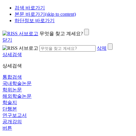
검색 바로가기
본문 바로가기(skip to content)
하단정보 바로가기
무엇을 찾고 계세요?
닫기
삭제
상세검색
상세검색
통합검색
국내학술논문
학위논문
해외학술논문
학술지
단행본
연구보고서
공개강의
버튼