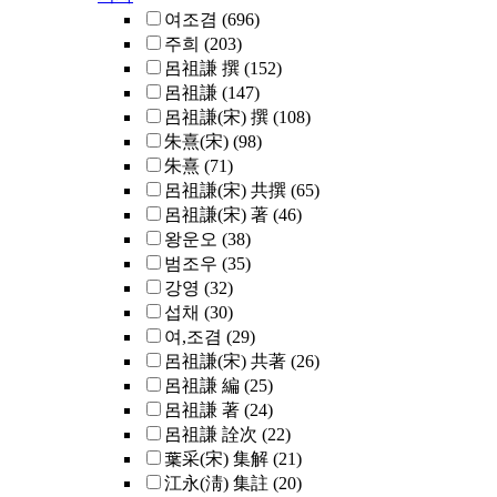
여조겸
(696)
주희
(203)
呂祖謙 撰
(152)
呂祖謙
(147)
呂祖謙(宋) 撰
(108)
朱熹(宋)
(98)
朱熹
(71)
呂祖謙(宋) 共撰
(65)
呂祖謙(宋) 著
(46)
왕운오
(38)
범조우
(35)
강영
(32)
섭채
(30)
여,조겸
(29)
呂祖謙(宋) 共著
(26)
呂祖謙 編
(25)
呂祖謙 著
(24)
呂祖謙 詮次
(22)
葉采(宋) 集解
(21)
江永(淸) 集註
(20)