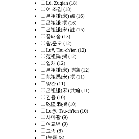
Lü, Zuqian
(18)
여 조겸
(18)
呂祖謙(宋) 編
(16)
呂祖謙 撰
(16)
呂祖謙(宋) 註
(15)
풍태송
(13)
왕,운오
(12)
Lu#, Tsu-ch'ien
(12)
范祖禹 撰
(12)
엽채
(12)
呂祖謙(宋) 博議
(12)
范祖禹(宋) 撰
(11)
양간
(11)
呂祖謙(宋) 共編
(11)
건융
(10)
乾隆 勅撰
(10)
Lu@, Tsu-ch'ien
(10)
사마광
(9)
여교년
(9)
고종
(8)
[朱熹
(8)