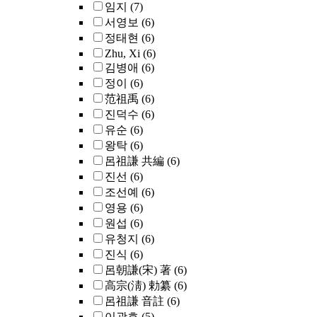
임지
(7)
서영보
(6)
정태현
(6)
Zhu, Xi
(6)
김병애
(6)
정이
(6)
范祖禹
(6)
진덕수
(6)
유순
(6)
왕탁
(6)
呂祖謙 共編
(6)
진선
(6)
조선예
(6)
영용
(6)
원섭
(6)
유청지
(6)
진식
(6)
呂朝謙(宋) 著
(6)
高宗(淸) 勅纂
(6)
呂祖謙 音註
(6)
이광호
(5)