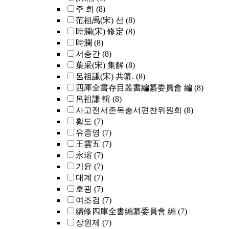
주 희
(8)
范祖禹(宋) 선
(8)
時瀾(宋) 修定
(8)
時瀾
(8)
서총간
(8)
葉采(宋) 集解
(8)
呂祖謙(宋) 共纂.
(8)
四庫全書存目叢書編纂委員會 編
(8)
呂祖謙 輯
(8)
사고전서존목총서편찬위원회
(8)
황도
(7)
유종영
(7)
王雲五
(7)
永瑢
(7)
기윤
(7)
대계
(7)
호굉
(7)
여조검
(7)
續修四庫全書編纂委員會 編
(7)
장원제
(7)