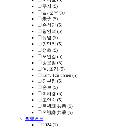
주자
(5)
왕, 운오
(5)
朱子
(5)
손성연
(5)
왕안석
(5)
유염
(5)
양만리
(5)
정초
(5)
오인걸
(5)
방문일
(5)
여, 조겸
(5)
Lu#, Tzu-ch'ien
(5)
진부량
(5)
손보
(5)
여하경
(5)
조언숙
(5)
呂祖謙 共撰
(5)
呂祖謙 共著
(5)
발행연도
2024
(1)