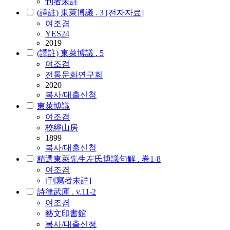
刊者未詳
(譯註) 東萊博議 . 3 [전자자료]
여조겸
YES24
2019
(譯註) 東萊博議 . 5
여조겸
전통문화연구회
2020
복사/대출신청
東萊博議
여조겸
校經山房
1899
복사/대출신청
精選東萊先生左氏博議句解 . 卷1-8
여조겸
[刊寫者未詳]
詩律武庫 . v.11-2
여조겸
藝文印書館
복사/대출신청