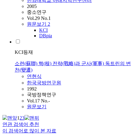
한양대학교 아태지역연구센터
2005
중소연구
Vol.29 No.1
원문보기
2
KCI
DBpia
KCI등재
소련(蘇聯) 핵(核) 전략(戰略)과 군사(軍事) 독트린의 변
천(變遷)
연현식
한국국방연구원
1992
국방정책연구
Vol.17 No.-
원문보기
1
2
3
연관 검색어 추천
이 검색어로 많이 본 자료