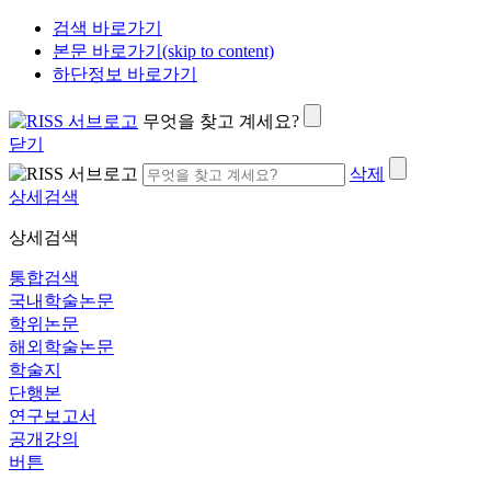
검색 바로가기
본문 바로가기(skip to content)
하단정보 바로가기
무엇을 찾고 계세요?
닫기
삭제
상세검색
상세검색
통합검색
국내학술논문
학위논문
해외학술논문
학술지
단행본
연구보고서
공개강의
버튼