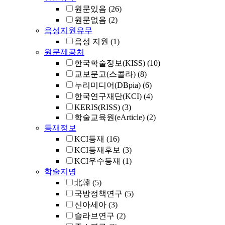
원문있음
(26)
원문없음
(2)
음성지원유무
음성 지원
(1)
원문제공처
한국학술정보(KISS)
(10)
교보문고(스콜라)
(8)
누리미디어(DBpia)
(6)
한국연구재단(KCI)
(4)
KERIS(RISS)
(3)
학술교육원(eArticle)
(2)
등재정보
KCI등재
(16)
KCI등재후보
(3)
KCI우수등재
(1)
학술지명
北韓
(5)
국방정책연구
(5)
신아세아
(3)
슬라브연구
(2)