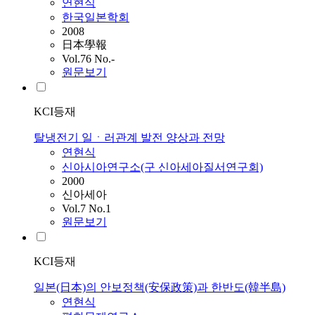
연현식
한국일본학회
2008
日本學報
Vol.76 No.-
원문보기
KCI등재
탈냉전기 일ㆍ러관계 발전 양상과 전망
연현식
신아시아연구소(구 신아세아질서연구회)
2000
신아세아
Vol.7 No.1
원문보기
KCI등재
일본(日本)의 안보정책(安保政策)과 한반도(韓半島)
연현식