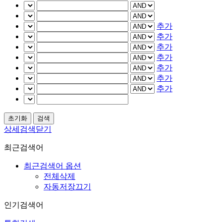
추가
추가
추가
추가
추가
추가
추가
상세검색닫기
최근검색어
최근검색어 옵션
전체삭제
자동저장끄기
인기검색어