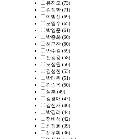
유진오
(73)
김정한
(71)
이범선
(69)
오영수
(65)
박영준
(61)
박종화
(60)
하근찬
(60)
안수길
(59)
전광용
(58)
오상원
(56)
김성한
(53)
박태원
(51)
김승옥
(50)
심훈
(49)
강경애
(47)
강신재
(46)
박경리
(44)
정비석
(42)
최정희
(39)
선우휘
(36)