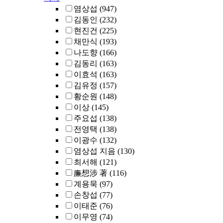
염상섭
(947)
김동인
(232)
현진건
(225)
채만식
(193)
나도향
(166)
김동리
(163)
이효석
(163)
김유정
(157)
황순원
(148)
이상
(145)
주요섭
(138)
전영택
(138)
이광수
(132)
염상섭 지음
(130)
최서해
(121)
廉想涉 著
(116)
계용묵
(97)
손창섭
(77)
이태준
(76)
이무영
(74)