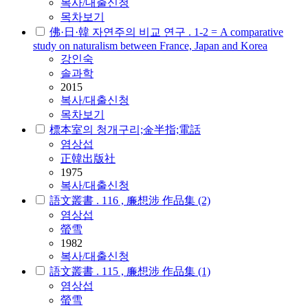
복사/대출신청
목차보기
佛·日·韓 자연주의 비교 연구 . 1-2 = A comparative
study on naturalism between France, Japan and Korea
강인숙
솔과학
2015
복사/대출신청
목차보기
標本室의 청개구리;金半指;電話
염상섭
正韓出版社
1975
복사/대출신청
語文叢書 . 116 , 廉想涉 作品集 (2)
염상섭
螢雪
1982
복사/대출신청
語文叢書 . 115 , 廉想涉 作品集 (1)
염상섭
螢雪