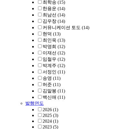
최학송
(15)
한용운
(14)
최남선
(14)
김우창
(14)
커뮤니케이션 토도
(14)
현덕
(13)
최인욱
(13)
박영희
(12)
이재선
(12)
임철우
(12)
박계주
(12)
서정인
(11)
송영
(11)
허준
(11)
김말봉
(11)
백신애
(11)
발행연도
2026
(1)
2025
(3)
2024
(1)
2023
(5)