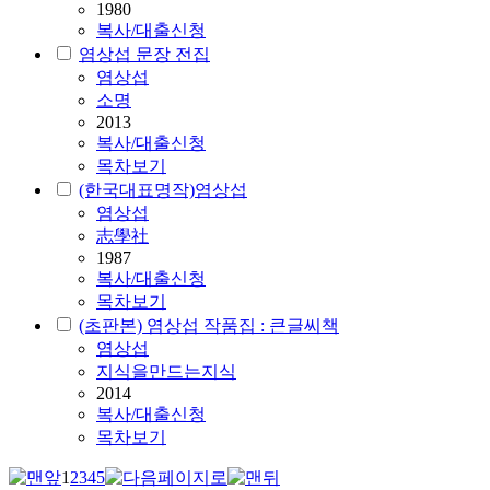
1980
복사/대출신청
염상섭 문장 전집
염상섭
소명
2013
복사/대출신청
목차보기
(한국대표명작)염상섭
염상섭
志學社
1987
복사/대출신청
목차보기
(초판본) 염상섭 작품집 : 큰글씨책
염상섭
지식을만드는지식
2014
복사/대출신청
목차보기
1
2
3
4
5