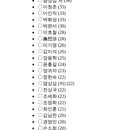
염상섭 저
(36)
이청준
(35)
이인직
(33)
박화성
(33)
박완서
(30)
이호철
(28)
廉想涉
(28)
이기영
(26)
김이석
(26)
장용학
(25)
윤흥길
(24)
양귀자
(23)
정한숙
(22)
염상섭 [저]
(22)
전상국
(22)
조세희
(22)
조명희
(22)
최인훈
(21)
김남천
(20)
권영민
(20)
손소희
(20)