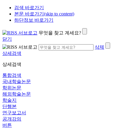
검색 바로가기
본문 바로가기(skip to content)
하단정보 바로가기
무엇을 찾고 계세요?
닫기
삭제
상세검색
상세검색
통합검색
국내학술논문
학위논문
해외학술논문
학술지
단행본
연구보고서
공개강의
버튼