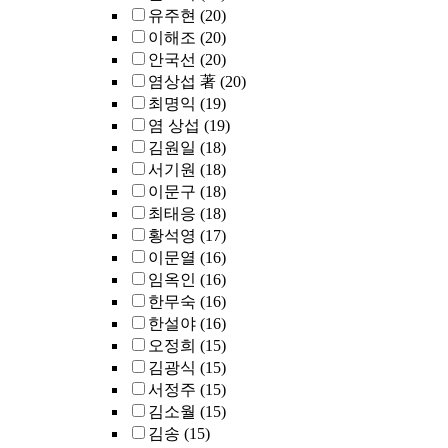
유주현
(20)
이해조
(20)
안국선
(20)
염상섭 著
(20)
최명익
(19)
염 상섭
(19)
김원일
(18)
서기원
(18)
이문구
(18)
최태응
(18)
황석영
(17)
이문열
(16)
임옥인
(16)
한무숙
(16)
한설야
(16)
오정희
(15)
김광식
(15)
서정주
(15)
김소월
(15)
김송
(15)