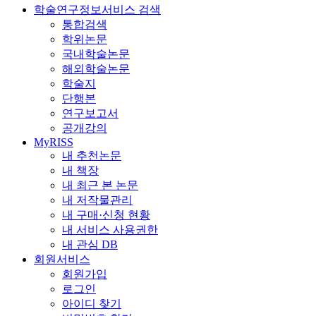
학술연구정보서비스 검색
통합검색
학위논문
국내학술논문
해외학술논문
학술지
단행본
연구보고서
공개강의
MyRISS
내 추천논문
내 책장
내 최근 본 논문
내 저작물관리
내 구매·신청 현황
내 서비스 사용권한
내 관심 DB
회원서비스
회원가입
로그인
아이디 찾기