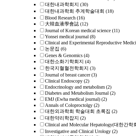
대한내과학회지
(30)
대한내과학회 추계학술대회
(18)
Blood Research
(16)
大韓血液學會誌
(12)
Journal of Korean medical science
(11)
Yonsei medical journal
(8)
Clinical and Experimental Reproductive Medic
논문집
(6)
Genes & Genomics
(4)
대한소화기학회지
(4)
한국지혈혈전학회지
(3)
Journal of breast cancer
(3)
Clinical Endoscopy
(2)
Endocrinology and metabolism
(2)
Diabetes and Metabolism Journal
(2)
EMJ (Ewha medical journal)
(2)
Annals of Coloproctolgy
(2)
대한외과학회 학술대회 초록집
(2)
대한약리학잡지
(2)
Clinical and Molecular Hepatology(대한간
Investigative and Clinical Urology
(2)