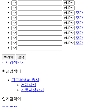
추가
추가
추가
추가
추가
추가
추가
상세검색닫기
최근검색어
최근검색어 옵션
전체삭제
자동저장끄기
인기검색어