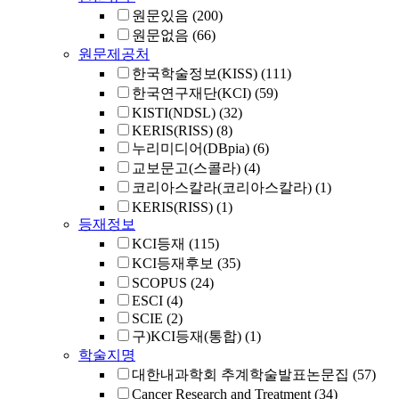
원문있음
(200)
원문없음
(66)
원문제공처
한국학술정보(KISS)
(111)
한국연구재단(KCI)
(59)
KISTI(NDSL)
(32)
KERIS(RISS)
(8)
누리미디어(DBpia)
(6)
교보문고(스콜라)
(4)
코리아스칼라(코리아스칼라)
(1)
KERIS(RISS)
(1)
등재정보
KCI등재
(115)
KCI등재후보
(35)
SCOPUS
(24)
ESCI
(4)
SCIE
(2)
구)KCI등재(통합)
(1)
학술지명
대한내과학회 추계학술발표논문집
(57)
Cancer Research and Treatment
(34)