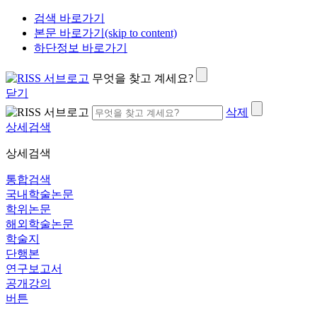
검색 바로가기
본문 바로가기(skip to content)
하단정보 바로가기
무엇을 찾고 계세요?
닫기
삭제
상세검색
상세검색
통합검색
국내학술논문
학위논문
해외학술논문
학술지
단행본
연구보고서
공개강의
버튼