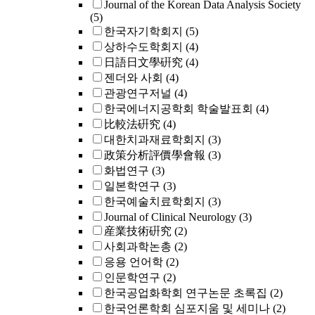
Journal of the Korean Data Analysis Society
(5)
한국자기학회지
(5)
상하수도학회지
(4)
日語日文學硏究
(4)
젠더와 사회
(4)
관광연구저널
(4)
한국에너지공학회 학술발표회
(4)
比較法硏究
(4)
대한치과재료학회지
(3)
政策分析評價學會報
(3)
화법연구
(3)
일본학연구
(3)
한국예술치료학회지
(3)
Journal of Clinical Neurology
(3)
産業技術硏究
(2)
사회과학논총
(2)
응용 언어학
(2)
인문학연구
(2)
한국공업화학회 연구논문 초록집
(2)
한국언론학회 심포지움 및 세미나
(2)