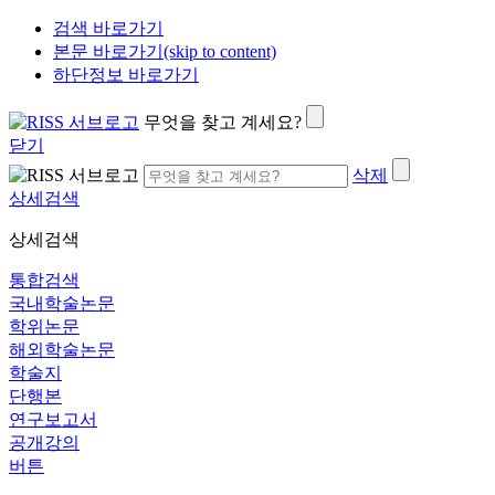
검색 바로가기
본문 바로가기(skip to content)
하단정보 바로가기
무엇을 찾고 계세요?
닫기
삭제
상세검색
상세검색
통합검색
국내학술논문
학위논문
해외학술논문
학술지
단행본
연구보고서
공개강의
버튼