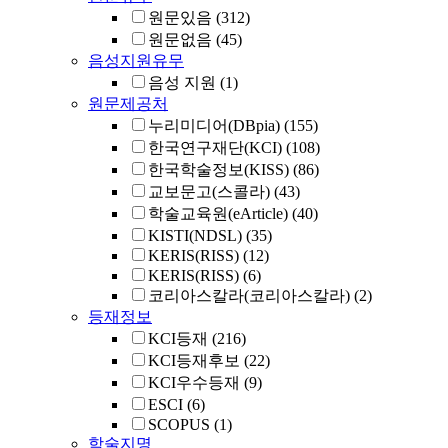
원문있음
(312)
원문없음
(45)
음성지원유무
음성 지원
(1)
원문제공처
누리미디어(DBpia)
(155)
한국연구재단(KCI)
(108)
한국학술정보(KISS)
(86)
교보문고(스콜라)
(43)
학술교육원(eArticle)
(40)
KISTI(NDSL)
(35)
KERIS(RISS)
(12)
KERIS(RISS)
(6)
코리아스칼라(코리아스칼라)
(2)
등재정보
KCI등재
(216)
KCI등재후보
(22)
KCI우수등재
(9)
ESCI
(6)
SCOPUS
(1)
학술지명