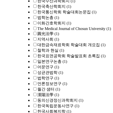
한국수산과학회지
(1)
한국축산학회지
(1)
한국통신학회 학술대회논문집
(1)
법학논총
(1)
이화간호학회지
(1)
The Medical Journal of Chosun University
(1)
圓光法學
(1)
지역사회
(1)
대한금속재료학회 학술대회 개요집
(1)
철학과 현실
(1)
한국표면공학회 학술발표회 초록집
(1)
일본연구논총
(1)
어문연구
(1)
성균관법학
(1)
법학연구
(1)
언론정보연구
(1)
월간 샘터
(1)
漢陽法學
(1)
동의신경정신과학회지
(1)
한국독립운동사연구
(1)
한국사회복지학
(1)