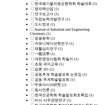
한국폐기물자원순환학회 학술대회
(1)
원자력산업
(1)
연구보고서
(1)
직업능력개발연구
(1)
도시정보
(1)
Journal of Industrial and Engineering
Chemistry
(1)
응용화학
(1)
커뮤니케이션학연구
(1)
재활심리연구
(1)
一鑑法學
(1)
대한영양사협회 학술지
(1)
초등 국어교육
(1)
담론 201
(1)
공동추계 학술발표회 논문집
(1)
공동 추계학술발표회
(1)
中央아시아硏究
(1)
동서언론
(1)
한국진공학회 학술발표회초록집
(1)
비서·사무경영연구
(1)