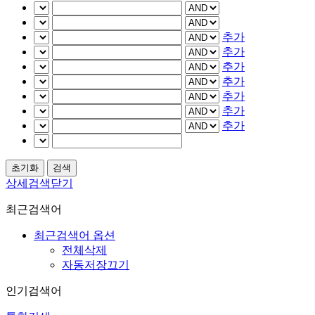
추가
추가
추가
추가
추가
추가
추가
상세검색닫기
최근검색어
최근검색어 옵션
전체삭제
자동저장끄기
인기검색어