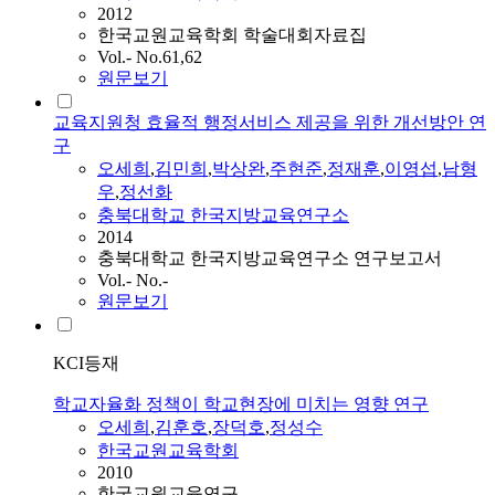
2012
한국교원교육학회 학술대회자료집
Vol.- No.61,62
원문보기
교육지원청 효율적 행정서비스 제공을 위한 개선방안 연
구
오세희
,
김민희
,
박상완
,
주현준
,
정재훈
,
이영섭
,
남형
우
,
정선화
충북대학교 한국지방교육연구소
2014
충북대학교 한국지방교육연구소 연구보고서
Vol.- No.-
원문보기
KCI등재
학교자율화 정책이 학교현장에 미치는 영향 연구
오세희
,
김훈호
,
장덕호
,
정성수
한국교원교육학회
2010
한국교원교육연구