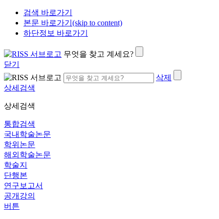
검색 바로가기
본문 바로가기(skip to content)
하단정보 바로가기
무엇을 찾고 계세요?
닫기
삭제
상세검색
상세검색
통합검색
국내학술논문
학위논문
해외학술논문
학술지
단행본
연구보고서
공개강의
버튼