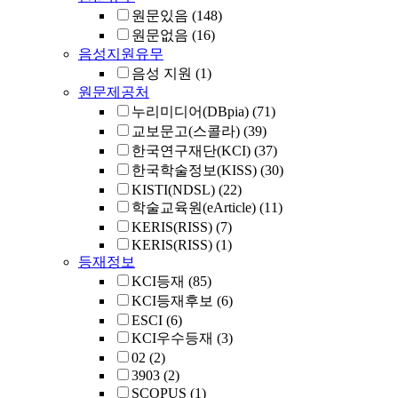
원문있음
(148)
원문없음
(16)
음성지원유무
음성 지원
(1)
원문제공처
누리미디어(DBpia)
(71)
교보문고(스콜라)
(39)
한국연구재단(KCI)
(37)
한국학술정보(KISS)
(30)
KISTI(NDSL)
(22)
학술교육원(eArticle)
(11)
KERIS(RISS)
(7)
KERIS(RISS)
(1)
등재정보
KCI등재
(85)
KCI등재후보
(6)
ESCI
(6)
KCI우수등재
(3)
02
(2)
3903
(2)
SCOPUS
(1)