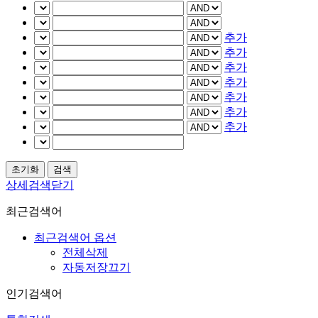
추가
추가
추가
추가
추가
추가
추가
상세검색닫기
최근검색어
최근검색어 옵션
전체삭제
자동저장끄기
인기검색어