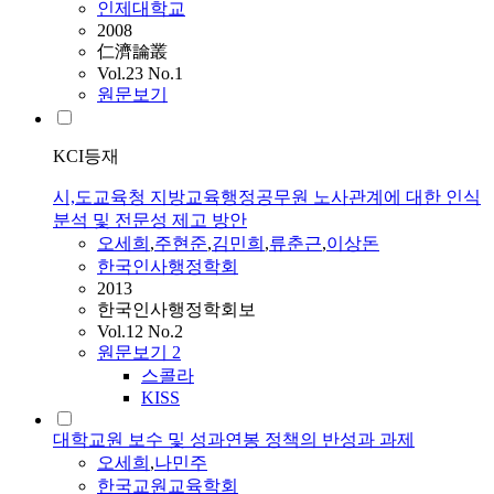
인제대학교
2008
仁濟論叢
Vol.23 No.1
원문보기
KCI등재
시,도교육청 지방교육행정공무원 노사관계에 대한 인식
분석 및 전문성 제고 방안
오세희
,
주현준
,
김민희
,
류춘근
,
이상돈
한국인사행정학회
2013
한국인사행정학회보
Vol.12 No.2
원문보기
2
스콜라
KISS
대학교원 보수 및 성과연봉 정책의 반성과 과제
오세희
,
나민주
한국교원교육학회