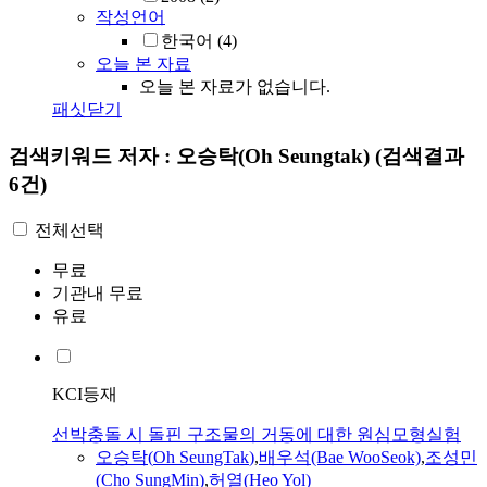
작성언어
한국어
(4)
오늘 본 자료
오늘 본 자료가 없습니다.
패싯닫기
검색키워드
저자 : 오승탁(Oh Seungtak)
(검색결과
6건)
전체선택
무료
기관내 무료
유료
KCI등재
선박충돌 시 돌핀 구조물의 거동에 대한 원심모형실험
오승탁
(
Oh
SeungTak
)
,
배우석(Bae WooSeok)
,
조성민
(Cho SungMin)
,
허열(Heo Yol)