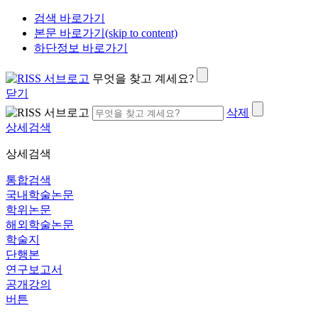
검색 바로가기
본문 바로가기(skip to content)
하단정보 바로가기
무엇을 찾고 계세요?
닫기
삭제
상세검색
상세검색
통합검색
국내학술논문
학위논문
해외학술논문
학술지
단행본
연구보고서
공개강의
버튼