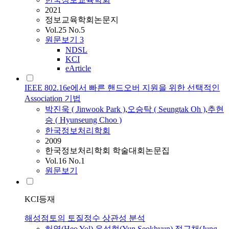
2021
정보교육학회논문지
Vol.25 No.5
원문보기
3
NDSL
KCI
eArticle
IEEE 802.16e에서 빠른 핸드오버 지원을 위한 선택적인
Association 기법
박진욱 ( Jinwook Park )
,
오승탁
(
Seungtak
Oh
)
,
추현
승 ( Hyunseung Choo )
한국정보처리학회
2009
한국정보처리학회 학술대회논문집
Vol.16 No.1
원문보기
KCI등재
해성점토의 토질정수 상관성 분석
허열(Heo Yol)
,
윤석현(Yun Seokhyun)
,
정근채(Jung