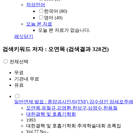
작성언어
한국어
(80)
영어
(49)
오늘 본 자료
오늘 본 자료가 없습니다.
패싯닫기
검색키워드
저자 : 오연목
(검색결과 328건)
전체선택
무료
기관내 무료
유료
일반연제 발표 : 종양괴사인자(TNF) 감수성인 암세포주에서 Re
오연목
,
유철규
,
김영환
,
한성구
,
심영수
,
한용철
대한결핵 및 호흡기학회
1993
대한결핵 및 호흡기학회 추계학술대회 초록집
Vol.77 No.-