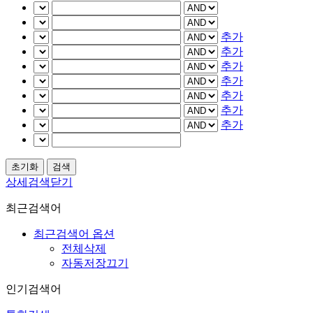
추가
추가
추가
추가
추가
추가
추가
상세검색닫기
최근검색어
최근검색어 옵션
전체삭제
자동저장끄기
인기검색어