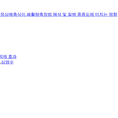
정법 정상예측식이 폐활량측정법 해석 및 질병 중증도에 미치는 영향
 억제 효과
,
심영수