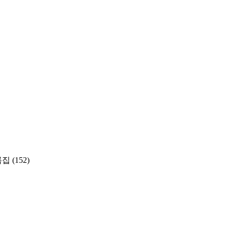
록집
(152)