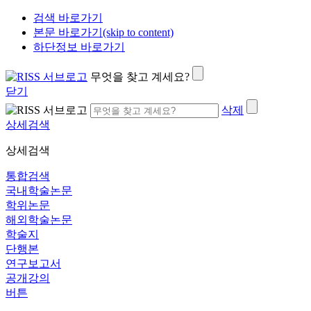
검색 바로가기
본문 바로가기(skip to content)
하단정보 바로가기
무엇을 찾고 계세요?
닫기
삭제
상세검색
상세검색
통합검색
국내학술논문
학위논문
해외학술논문
학술지
단행본
연구보고서
공개강의
버튼