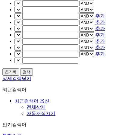
추가
추가
추가
추가
추가
추가
추가
상세검색닫기
최근검색어
최근검색어 옵션
전체삭제
자동저장끄기
인기검색어