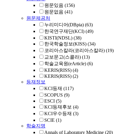
원문있음
(156)
원문없음
(41)
원문제공처
누리미디어(DBpia)
(63)
한국연구재단(KCI)
(49)
KISTI(NDSL)
(38)
한국학술정보(KISS)
(34)
코리아스칼라(코리아스칼라)
(19)
교보문고(스콜라)
(13)
학술교육원(eArticle)
(6)
KERIS(RISS)
(4)
KERIS(RISS)
(2)
등재정보
KCI등재
(117)
SCOPUS
(9)
ESCI
(5)
KCI등재후보
(4)
KCI우수등재
(3)
SCIE
(1)
학술지명
Annals of Laboratory Medicine
(20)