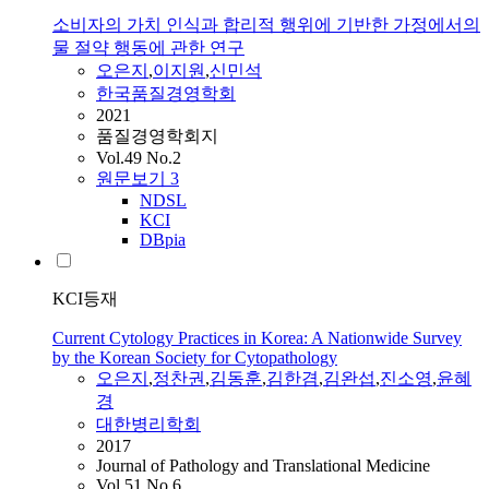
소비자의 가치 인식과 합리적 행위에 기반한 가정에서의
물 절약 행동에 관한 연구
오은지
,
이지원
,
신민석
한국품질경영학회
2021
품질경영학회지
Vol.49 No.2
원문보기
3
NDSL
KCI
DBpia
KCI등재
Current Cytology Practices in Korea: A Nationwide Survey
by the Korean Society for Cytopathology
오은지
,
정찬권
,
김동훈
,
김한겸
,
김완섭
,
진소영
,
윤혜
경
대한병리학회
2017
Journal of Pathology and Translational Medicine
Vol.51 No.6