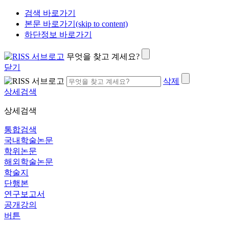
검색 바로가기
본문 바로가기(skip to content)
하단정보 바로가기
무엇을 찾고 계세요?
닫기
삭제
상세검색
상세검색
통합검색
국내학술논문
학위논문
해외학술논문
학술지
단행본
연구보고서
공개강의
버튼