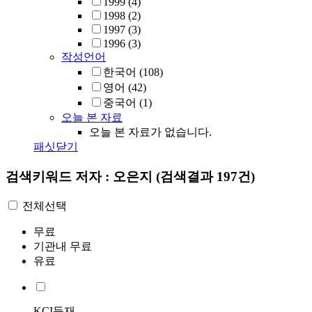
1999
(4)
1998
(2)
1997
(3)
1996
(3)
작성언어
한국어
(108)
영어
(42)
중국어
(1)
오늘 본 자료
오늘 본 자료가 없습니다.
패싯닫기
검색키워드
저자 : 오은지
(검색결과 197건)
전체선택
무료
기관내 무료
유료
KCI등재