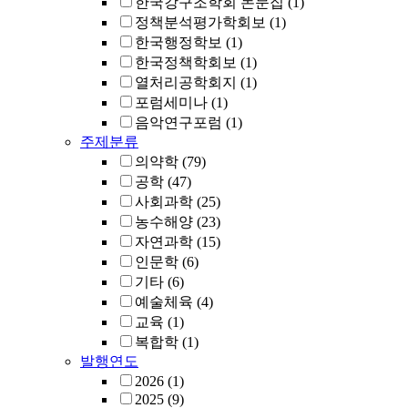
한국강구조학회 논문집
(1)
정책분석평가학회보
(1)
한국행정학보
(1)
한국정책학회보
(1)
열처리공학회지
(1)
포럼세미나
(1)
음악연구포럼
(1)
주제분류
의약학
(79)
공학
(47)
사회과학
(25)
농수해양
(23)
자연과학
(15)
인문학
(6)
기타
(6)
예술체육
(4)
교육
(1)
복합학
(1)
발행연도
2026
(1)
2025
(9)