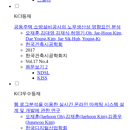
KCI등재
공동주택 소방설비공사의 노무생산성 영향요인 분석
오재훈
,
김대영
,
김재식
,
허영기
,
Oh
, Jae-Hoon
,
Kim,
Dae Young
,
Kim, Jae Sik
,
Huh, Young-Ki
한국건축시공학회
2017
한국건축시공학회지
Vol.17 No.4
원문보기
2
NDSL
KISS
KCI우수등재
웹 로그분석을 이용한 실시간 온라인 마케팅 시스템 설
계 및 개발에 관한 연구
오재훈
(Jaehoon
Oh
)
,
김재훈(Jaehoon Kim)
,
김종우
(Jongwoo Kim)
한국디지털산업학회