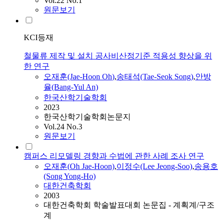
Vol.22 No.1
원문보기
KCI등재
철물류 제작 및 설치 공사비산정기준 적용성 향상을 위
한 연구
오재훈
(Jae-Hoon
Oh
)
,
송태석(Tae-Seok Song)
,
안방
율(Bang-Yul An)
한국산학기술학회
2023
한국산학기술학회논문지
Vol.24 No.3
원문보기
캠퍼스 리모델링 경향과 수법에 관한 사례 조사 연구
오재훈
(
Oh
Jae-Hoon)
,
이정수(Lee Jeong-Soo)
,
송용호
(Song Yong-Ho)
대한건축학회
2003
대한건축학회 학술발표대회 논문집 - 계획계/구조
계