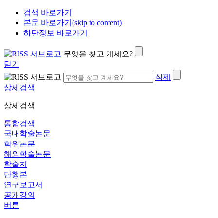
검색 바로가기
본문 바로가기(skip to content)
하단정보 바로가기
무엇을 찾고 계세요?
닫기
삭제
상세검색
상세검색
통합검색
국내학술논문
학위논문
해외학술논문
학술지
단행본
연구보고서
공개강의
버튼