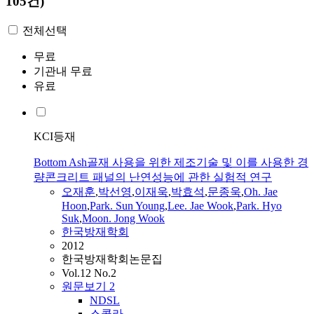
105건)
전체선택
무료
기관내 무료
유료
KCI등재
Bottom Ash골재 사용을 위한 제조기술 및 이를 사용한 경
량콘크리트 패널의 난연성능에 관한 실험적 연구
오재훈
,
박선영
,
이재욱
,
박효석
,
문종욱
,
Oh
. Jae
Hoon
,
Park. Sun Young
,
Lee. Jae Wook
,
Park. Hyo
Suk
,
Moon. Jong Wook
한국방재학회
2012
한국방재학회논문집
Vol.12 No.2
원문보기
2
NDSL
스콜라