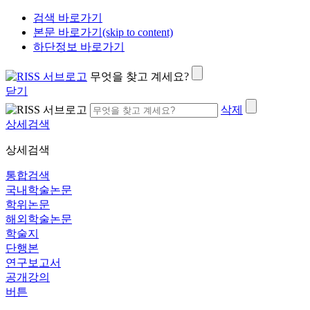
검색 바로가기
본문 바로가기(skip to content)
하단정보 바로가기
무엇을 찾고 계세요?
닫기
삭제
상세검색
상세검색
통합검색
국내학술논문
학위논문
해외학술논문
학술지
단행본
연구보고서
공개강의
버튼