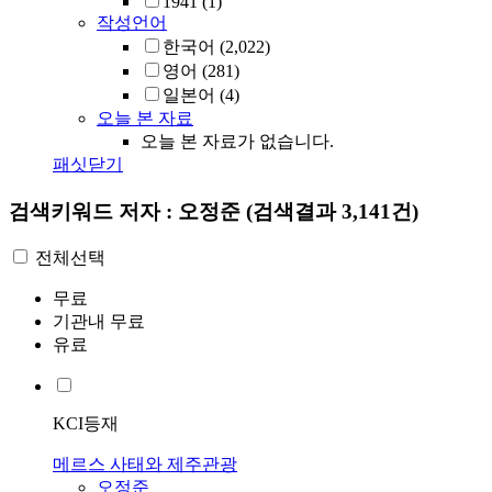
1941
(1)
작성언어
한국어
(2,022)
영어
(281)
일본어
(4)
오늘 본 자료
오늘 본 자료가 없습니다.
패싯닫기
검색키워드
저자 : 오정준
(검색결과 3,141건)
전체선택
무료
기관내 무료
유료
KCI등재
메르스 사태와 제주관광
오정준