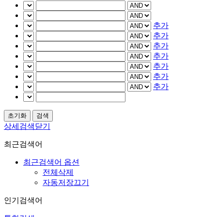
추가
추가
추가
추가
추가
추가
추가
상세검색닫기
최근검색어
최근검색어 옵션
전체삭제
자동저장끄기
인기검색어