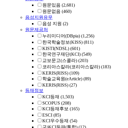
원문있음
(2,681)
원문없음
(460)
음성지원유무
음성 지원
(2)
원문제공처
누리미디어(DBpia)
(1,256)
한국학술정보(KISS)
(811)
KISTI(NDSL)
(601)
한국연구재단(KCI)
(549)
교보문고(스콜라)
(203)
코리아스칼라(코리아스칼라)
(183)
KERIS(RISS)
(109)
학술교육원(eArticle)
(89)
KERIS(RISS)
(27)
등재정보
KCI등재
(1,503)
SCOPUS
(208)
KCI등재후보
(165)
ESCI
(85)
KCI우수등재
(54)
구)KCI등재(통합)
(12)