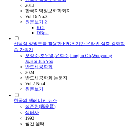
2013
한국지역정보화학회지
Vol.16 No.3
원문보기
2
KCI
DBpia
선택적 정밀도를 활용한 FPGA 기반 온라인 심층 강화학
습 가속기
오정준
,
조우영
,
유회준
,
Jungjun Oh
,
Wooyoung
Jo
,
Hoi-Jun Yoo
반도체공학회
2024
반도체공학회 논문지
Vol.2 No.4
원문보기
한국의 텔레비전 뉴스
정준
현(鄭俊賢)
샘터사
1993
월간 샘터