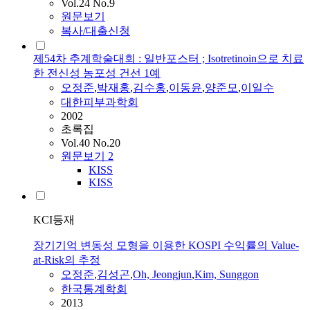
Vol.24 No.9
원문보기
복사/대출신청
제54차 추계학술대회 : 일반포스터 ; Isotretinoin으로 치료
한 전신성 농포성 건선 1예
오정준
,
박재홍
,
김수홍
,
이동윤
,
양준모
,
이일수
대한피부과학회
2002
초록집
Vol.40 No.20
원문보기
2
KISS
KISS
KCI등재
장기기억 변동성 모형을 이용한 KOSPI 수익률의 Value-
at-Risk의 추정
오정준
,
김성곤
,
Oh, Jeongjun
,
Kim, Sunggon
한국통계학회
2013