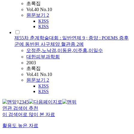
초록집
Vol.40 No.10
원문보기
2
KISS
KISS
제55차 춘계학술대회 : 일반연제 9 ; 종양 : POEMS 증후
군에 동반된 사구체양 혈관종 2예
오정준
,
노낙경
,
이동윤
,
이주홍
,
이일수
대한피부과학회
2003
초록집
Vol.41 No.10
원문보기
2
KISS
KISS
1
2
3
4
5
연관 검색어 추천
이 검색어로 많이 본 자료
활용도 높은 자료