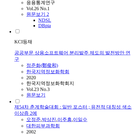
응용통계연구
Vol.26 No.1
원문보기
2
NDSL
DBpia
KCI등재
공공부문 상용소프트웨어 분리발주 제도의 발전방안 연
구
정준
화(鄭俊和)
한국지역정보화학회
2020
한국지역정보화학회지
Vol.23 No.3
원문보기
제54차 춘계학술대회 : 일반 포스터 ; 유전적 대칭성 색소
이상증 2예
오정준
,
박상진
,
이주흥
,
이일수
대한피부과학회
2002