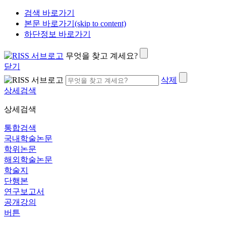
검색 바로가기
본문 바로가기(skip to content)
하단정보 바로가기
무엇을 찾고 계세요?
닫기
삭제
상세검색
상세검색
통합검색
국내학술논문
학위논문
해외학술논문
학술지
단행본
연구보고서
공개강의
버튼