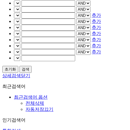
추가
추가
추가
추가
추가
추가
추가
상세검색닫기
최근검색어
최근검색어 옵션
전체삭제
자동저장끄기
인기검색어