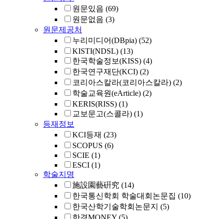
원문있음
(69)
원문없음
(3)
원문제공처
누리미디어(DBpia)
(52)
KISTI(NDSL)
(13)
한국학술정보(KISS)
(4)
한국연구재단(KCI)
(2)
코리아스칼라(코리아스칼라)
(2)
학술교육원(eArticle)
(2)
KERIS(RISS)
(1)
교보문고(스콜라)
(1)
등재정보
KCI등재
(23)
SCOPUS
(6)
SCIE
(1)
ESCI
(1)
학술지명
施設園藝硏究
(14)
한국통신학회 학술대회논문집
(10)
한국산학기술학회논문지
(5)
한경MONEY
(5)