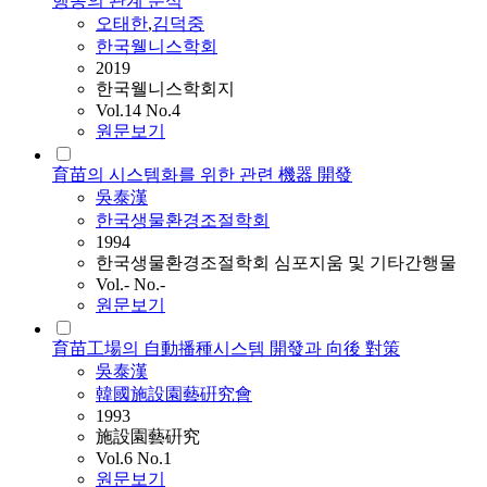
행동의 관계 분석
오태한
,
김덕중
한국웰니스학회
2019
한국웰니스학회지
Vol.14 No.4
원문보기
育苗의 시스템화를 위한 관련 機器 開發
吳泰漢
한국생물환경조절학회
1994
한국생물환경조절학회 심포지움 및 기타간행물
Vol.- No.-
원문보기
育苗工場의 自動播種시스템 開發과 向後 對策
吳泰漢
韓國施設園藝硏究會
1993
施設園藝硏究
Vol.6 No.1
원문보기