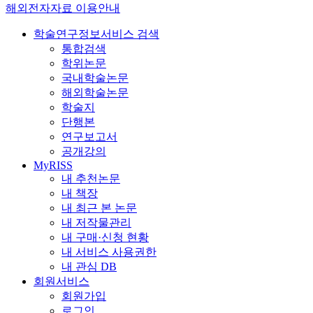
해외전자자료 이용안내
학술연구정보서비스 검색
통합검색
학위논문
국내학술논문
해외학술논문
학술지
단행본
연구보고서
공개강의
MyRISS
내 추천논문
내 책장
내 최근 본 논문
내 저작물관리
내 구매·신청 현황
내 서비스 사용권한
내 관심 DB
회원서비스
회원가입
로그인