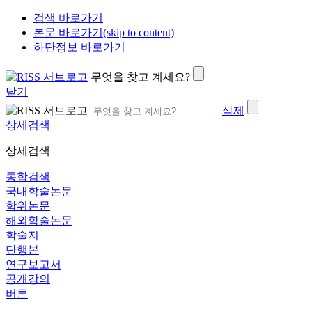
검색 바로가기
본문 바로가기(skip to content)
하단정보 바로가기
무엇을 찾고 계세요?
닫기
삭제
상세검색
상세검색
통합검색
국내학술논문
학위논문
해외학술논문
학술지
단행본
연구보고서
공개강의
버튼