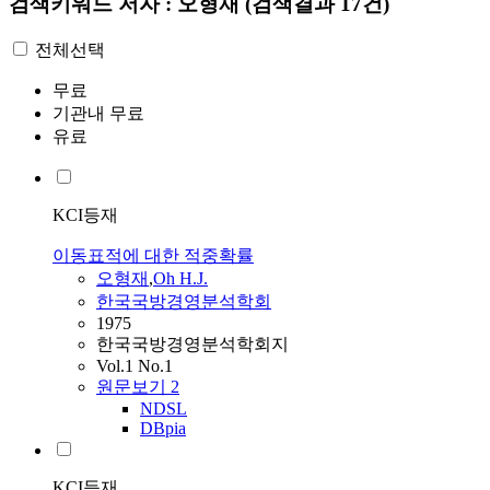
검색키워드
저자 : 오형재
(검색결과 17건)
전체선택
무료
기관내 무료
유료
KCI등재
이동표적에 대한 적중확률
오형재
,
Oh H.J.
한국국방경영분석학회
1975
한국국방경영분석학회지
Vol.1 No.1
원문보기
2
NDSL
DBpia
KCI등재