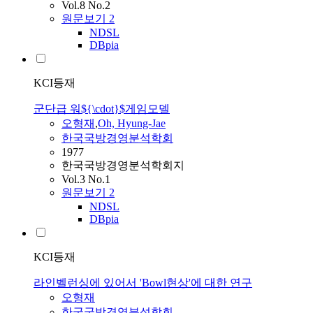
Vol.8 No.2
원문보기
2
NDSL
DBpia
KCI등재
군단급 워${\cdot}$게임모델
오형재
,
Oh, Hyung-Jae
한국국방경영분석학회
1977
한국국방경영분석학회지
Vol.3 No.1
원문보기
2
NDSL
DBpia
KCI등재
라인벨런싱에 있어서 'Bowl현상'에 대한 연구
오형재
한국국방경영분석학회