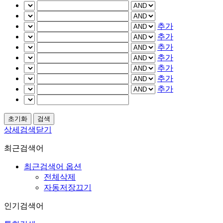
추가
추가
추가
추가
추가
추가
추가
상세검색닫기
최근검색어
최근검색어 옵션
전체삭제
자동저장끄기
인기검색어