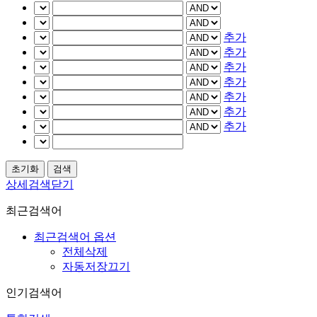
추가
추가
추가
추가
추가
추가
추가
상세검색닫기
최근검색어
최근검색어 옵션
전체삭제
자동저장끄기
인기검색어