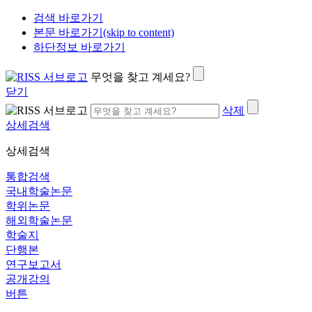
검색 바로가기
본문 바로가기(skip to content)
하단정보 바로가기
무엇을 찾고 계세요?
닫기
삭제
상세검색
상세검색
통합검색
국내학술논문
학위논문
해외학술논문
학술지
단행본
연구보고서
공개강의
버튼