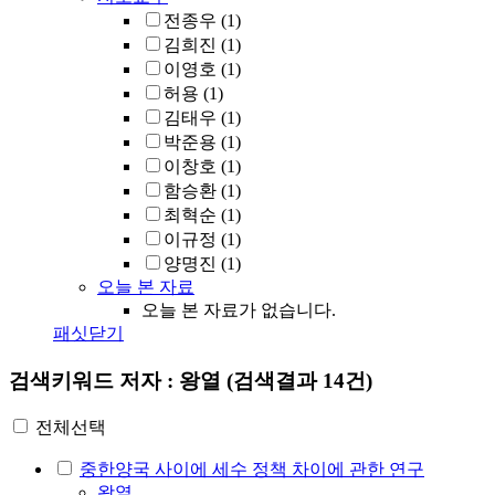
전종우
(1)
김희진
(1)
이영호
(1)
허용
(1)
김태우
(1)
박준용
(1)
이창호
(1)
함승환
(1)
최혁순
(1)
이규정
(1)
양명진
(1)
오늘 본 자료
오늘 본 자료가 없습니다.
패싯닫기
검색키워드
저자 : 왕열
(검색결과 14건)
전체선택
중한양국 사이에 세수 정책 차이에 관한 연구
왕열