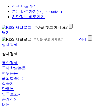
검색 바로가기
본문 바로가기(skip to content)
하단정보 바로가기
무엇을 찾고 계세요?
닫기
삭제
상세검색
상세검색
통합검색
국내학술논문
학위논문
해외학술논문
학술지
단행본
연구보고서
공개강의
버튼