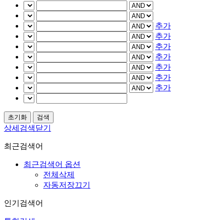
추가
추가
추가
추가
추가
추가
추가
상세검색닫기
최근검색어
최근검색어 옵션
전체삭제
자동저장끄기
인기검색어