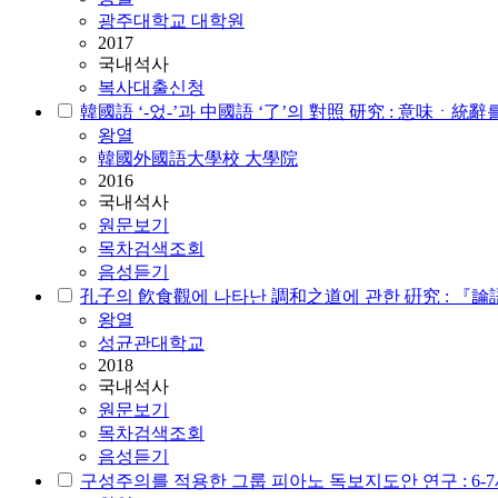
광주대학교 대학원
2017
국내석사
복사대출신청
韓國語 ‘-었-’과 中國語 ‘了’의 對照 研究 : 意味ㆍ統
왕열
韓國外國語大學校 大學院
2016
국내석사
원문보기
목차검색조회
음성듣기
孔子의 飮食觀에 나타난 調和之道에 관한 硏究 : 『
왕열
성균관대학교
2018
국내석사
원문보기
목차검색조회
음성듣기
구성주의를 적용한 그룹 피아노 독보지도안 연구 : 6-