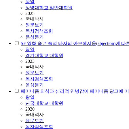
왕열
상명대학교 일반대학원
2025
국내박사
원문보기
목차검색조회
음성듣기
SF 영화 속 기술적 타자의 아브젝시옹(abjection)
왕열
경기대학교 대학원
2023
국내박사
원문보기
목차검색조회
음성듣기
페미니즘 의식과 심리적 안녕감이 페미니즘 광고에 
왕열
단국대학교 대학원
2020
국내석사
원문보기
목차검색조회