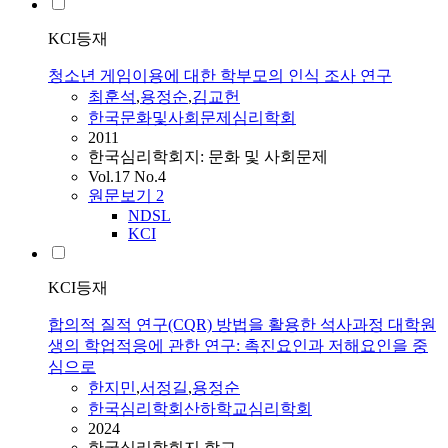
KCI등재
청소년 게임이용에 대한 학부모의 인식 조사 연구
최훈석
,
용정순
,
김교헌
한국문화및사회문제심리학회
2011
한국심리학회지: 문화 및 사회문제
Vol.17 No.4
원문보기
2
NDSL
KCI
KCI등재
합의적 질적 연구(CQR) 방법을 활용한 석사과정 대학원
생의 학업적응에 관한 연구: 촉진요인과 저해요인을 중
심으로
한지민
,
서정길
,
용정순
한국심리학회산하학교심리학회
2024
한국심리학회지 학교