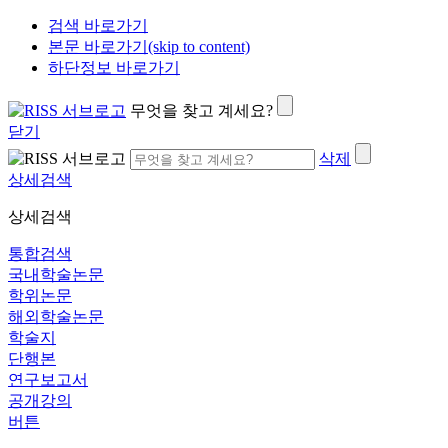
검색 바로가기
본문 바로가기(skip to content)
하단정보 바로가기
무엇을 찾고 계세요?
닫기
삭제
상세검색
상세검색
통합검색
국내학술논문
학위논문
해외학술논문
학술지
단행본
연구보고서
공개강의
버튼