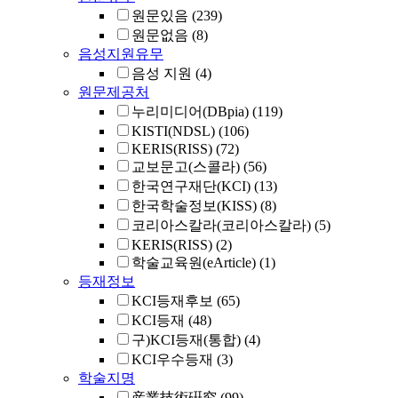
원문있음
(239)
원문없음
(8)
음성지원유무
음성 지원
(4)
원문제공처
누리미디어(DBpia)
(119)
KISTI(NDSL)
(106)
KERIS(RISS)
(72)
교보문고(스콜라)
(56)
한국연구재단(KCI)
(13)
한국학술정보(KISS)
(8)
코리아스칼라(코리아스칼라)
(5)
KERIS(RISS)
(2)
학술교육원(eArticle)
(1)
등재정보
KCI등재후보
(65)
KCI등재
(48)
구)KCI등재(통합)
(4)
KCI우수등재
(3)
학술지명
産業技術硏究
(99)