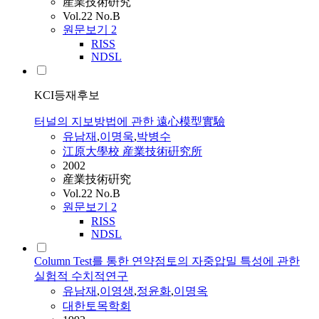
産業技術硏究
Vol.22 No.B
원문보기
2
RISS
NDSL
KCI등재후보
터널의 지보방법에 관한 遠心模型實驗
유남재
,
이명욱
,
박병수
江原大學校 産業技術硏究所
2002
産業技術硏究
Vol.22 No.B
원문보기
2
RISS
NDSL
Column Test를 통한 연약점토의 자중압밀 특성에 관한
실험적 수치적연구
유남재
,
이영생
,
정윤화
,
이명옥
대한토목학회