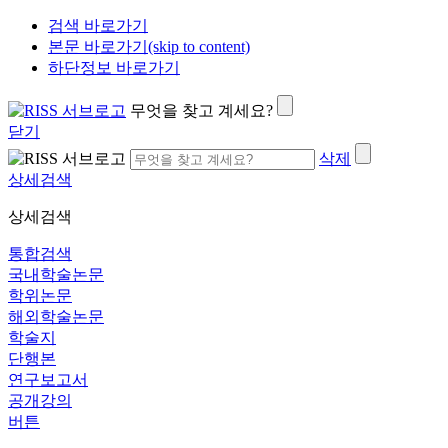
검색 바로가기
본문 바로가기(skip to content)
하단정보 바로가기
무엇을 찾고 계세요?
닫기
삭제
상세검색
상세검색
통합검색
국내학술논문
학위논문
해외학술논문
학술지
단행본
연구보고서
공개강의
버튼