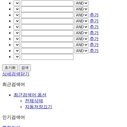
추가
추가
추가
추가
추가
추가
추가
상세검색닫기
최근검색어
최근검색어 옵션
전체삭제
자동저장끄기
인기검색어