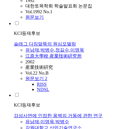
1992
대한토목학회 학술발표회 논문집
Vol.1992 No.1
원문보기
KCI등재후보
슬래그 다짐말뚝의 원심모델링
유남재
,
박병수
,
정길수
,
이명욱
江原大學校 産業技術硏究所
2002
産業技術硏究
Vol.22 No.B
원문보기
2
RISS
NDSL
KCI등재후보
강성사면에 인접한 옹벽의 거동에 관한 연구
유남재
,
이명욱
,
박병수
강원대학교 산업기술연구소