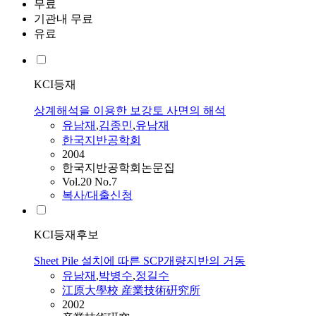
무료
기관내 무료
유료
KCI등재
상계해석을 이용한 보강토 사면의 해석
유남재
,
김종민
,
유남재
한국지반공학회
2004
한국지반공학회논문집
Vol.20 No.7
복사/대출신청
KCI등재후보
Sheet Pile 설치에 따른 SCP개량지반의 거동
유남재
,
박병수
,
정길수
江原大學校 産業技術硏究所
2002