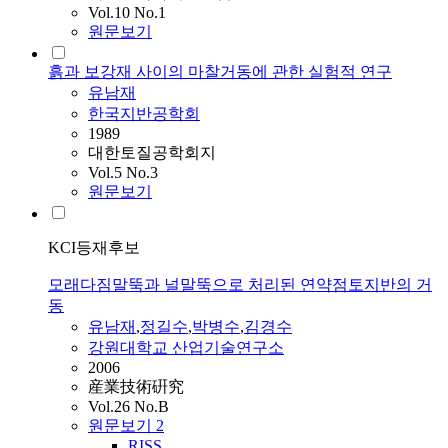
Vol.10 No.1
원문보기
흙과 보강재 사이의 마찰거동에 관한 실험적 연구
유남재
한국지반공학회
1989
대한토질공학회지
Vol.5 No.3
원문보기
KCI등재후보
모래다짐말뚝과 널말뚝으로 처리된 연약점토지반의 거
동
유남재
,
정길수
,
박병수
,
김경수
강원대학교 산업기술연구소
2006
産業技術硏究
Vol.26 No.B
원문보기
2
RISS