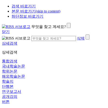
검색 바로가기
본문 바로가기(skip to content)
하단정보 바로가기
무엇을 찾고 계세요?
닫기
삭제
상세검색
상세검색
통합검색
국내학술논문
학위논문
해외학술논문
학술지
단행본
연구보고서
공개강의
버튼