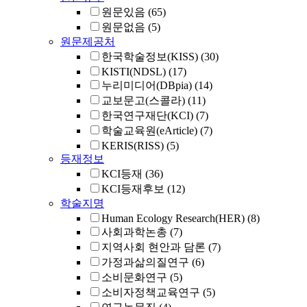
원문있음
(65)
원문없음
(5)
원문제공처
한국학술정보(KISS)
(30)
KISTI(NDSL)
(17)
누리미디어(DBpia)
(14)
교보문고(스콜라)
(11)
한국연구재단(KCI)
(7)
학술교육원(eArticle)
(7)
KERIS(RISS)
(5)
등재정보
KCI등재
(36)
KCI등재후보
(12)
학술지명
Human Ecology Research(HER)
(8)
사회과학논총
(7)
지역사회 현안과 담론
(7)
가정과삶의질연구
(6)
소비문화연구
(5)
소비자정책교육연구
(5)