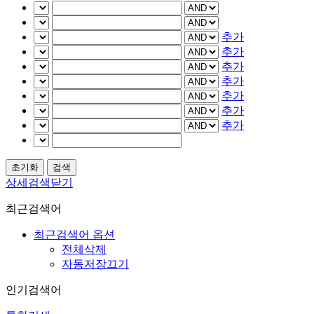
추가
추가
추가
추가
추가
추가
추가
상세검색닫기
최근검색어
최근검색어 옵션
전체삭제
자동저장끄기
인기검색어