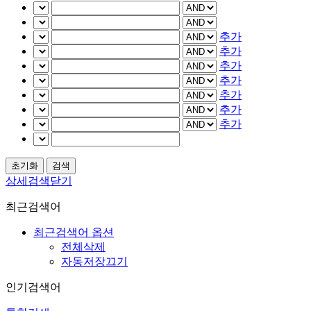
추가
추가
추가
추가
추가
추가
추가
상세검색닫기
최근검색어
최근검색어 옵션
전체삭제
자동저장끄기
인기검색어