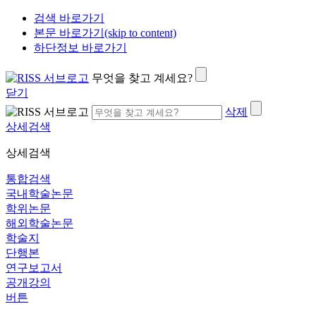
검색 바로가기
본문 바로가기(skip to content)
하단정보 바로가기
무엇을 찾고 계세요?
닫기
삭제
상세검색
상세검색
통합검색
국내학술논문
학위논문
해외학술논문
학술지
단행본
연구보고서
공개강의
버튼