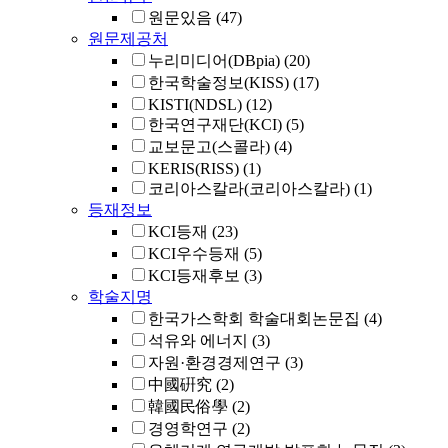
원문있음
(47)
원문제공처
누리미디어(DBpia)
(20)
한국학술정보(KISS)
(17)
KISTI(NDSL)
(12)
한국연구재단(KCI)
(5)
교보문고(스콜라)
(4)
KERIS(RISS)
(1)
코리아스칼라(코리아스칼라)
(1)
등재정보
KCI등재
(23)
KCI우수등재
(5)
KCI등재후보
(3)
학술지명
한국가스학회 학술대회논문집
(4)
석유와 에너지
(3)
자원·환경경제연구
(3)
中國硏究
(2)
韓國民俗學
(2)
경영학연구
(2)