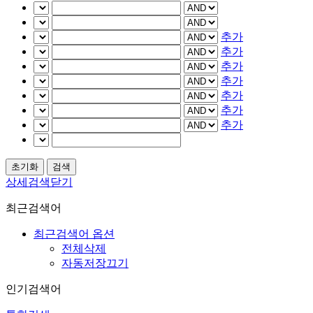
추가
추가
추가
추가
추가
추가
추가
상세검색닫기
최근검색어
최근검색어 옵션
전체삭제
자동저장끄기
인기검색어