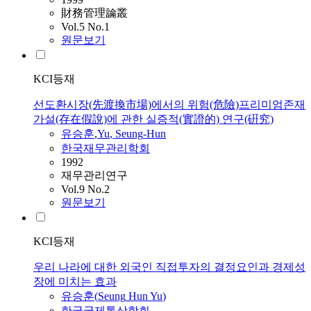
財務管理論叢
Vol.5 No.1
원문보기
KCI등재
선도환시장(先渡換市場)에서의 위험(危險)프리미엄존재
가설(存在假說)에 관한 실증적(實證的) 연구(硏究)
유승훈
,
Yu
,
Seung
-
Hun
한국재무관리학회
1992
재무관리연구
Vol.9 No.2
원문보기
KCI등재
우리 나라에 대한 외국인 직접투자의 결정요인과 경제성
장에 미치는 효과
유승훈
(
Seung
Hun
Yu
)
한국국제통상학회