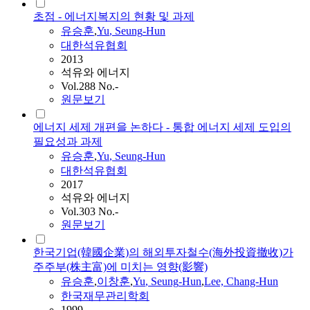
초점 - 에너지복지의 현황 및 과제
유승훈
,
Yu
,
Seung
-
Hun
대한석유협회
2013
석유와 에너지
Vol.288 No.-
원문보기
에너지 세제 개편을 논하다 - 통합 에너지 세제 도입의
필요성과 과제
유승훈
,
Yu
,
Seung
-
Hun
대한석유협회
2017
석유와 에너지
Vol.303 No.-
원문보기
한국기업(韓國企業)의 해외투자철수(海外投資撤收)가
주주부(株主富)에 미치는 영향(影響)
유승훈
,
이창훈
,
Yu
,
Seung
-
Hun
,
Lee, Chang-
Hun
한국재무관리학회
1999