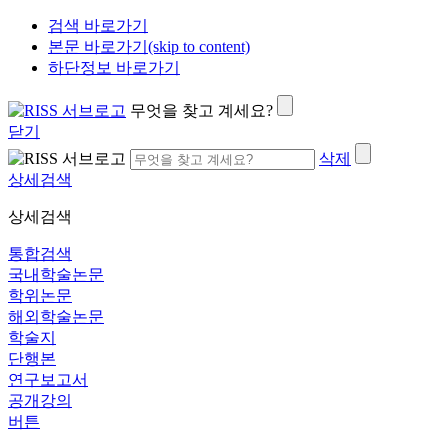
검색 바로가기
본문 바로가기(skip to content)
하단정보 바로가기
무엇을 찾고 계세요?
닫기
삭제
상세검색
상세검색
통합검색
국내학술논문
학위논문
해외학술논문
학술지
단행본
연구보고서
공개강의
버튼