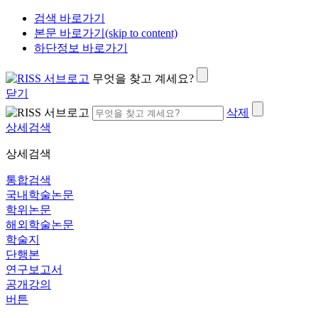
검색 바로가기
본문 바로가기(skip to content)
하단정보 바로가기
무엇을 찾고 계세요?
닫기
삭제
상세검색
상세검색
통합검색
국내학술논문
학위논문
해외학술논문
학술지
단행본
연구보고서
공개강의
버튼