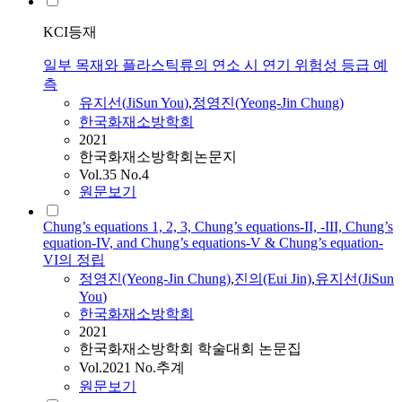
KCI등재
일부 목재와 플라스틱류의 연소 시 연기 위험성 등급 예
측
유지선
(
JiSun
You
)
,
정영진(Yeong-Jin Chung)
한국화재소방학회
2021
한국화재소방학회논문지
Vol.35 No.4
원문보기
Chung’s equations 1, 2, 3, Chung’s equations-II, -III, Chung’s
equation-IV, and Chung’s equations-V & Chung’s equation-
VI의 정립
정영진(Yeong-Jin Chung)
,
진의(Eui Jin)
,
유지선
(
JiSun
You
)
한국화재소방학회
2021
한국화재소방학회 학술대회 논문집
Vol.2021 No.추계
원문보기