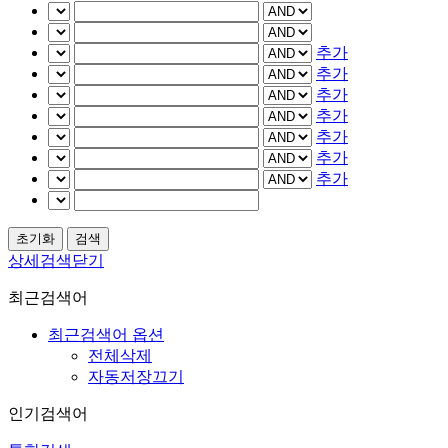
추가
추가
추가
추가
추가
추가
추가
상세검색닫기
최근검색어
최근검색어 옵션
전체삭제
자동저장끄기
인기검색어