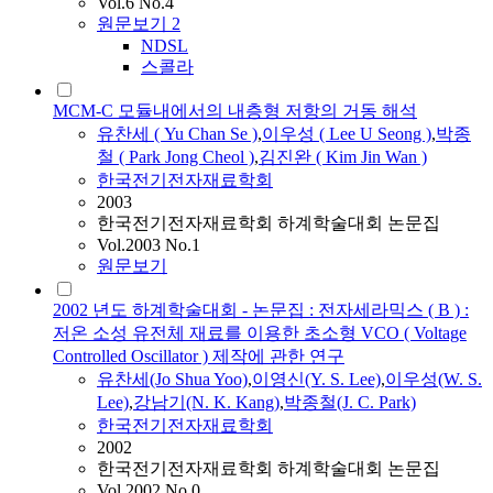
Vol.6 No.4
원문보기
2
NDSL
스콜라
MCM-C 모듈내에서의 내층형 저항의 거동 해석
유찬세
( Yu Chan Se )
,
이우성 ( Lee U Seong )
,
박종
철 ( Park Jong Cheol )
,
김진완 ( Kim Jin Wan )
한국전기전자재료학회
2003
한국전기전자재료학회 하계학술대회 논문집
Vol.2003 No.1
원문보기
2002 년도 하계학술대회 - 논문집 : 전자세라믹스 ( B ) :
저온 소성 유전체 재료를 이용한 초소형 VCO ( Voltage
Controlled Oscillator ) 제작에 관한 연구
유찬세
(Jo Shua Yoo)
,
이영신(Y. S. Lee)
,
이우성(W. S.
Lee)
,
강남기(N. K. Kang)
,
박종철(J. C. Park)
한국전기전자재료학회
2002
한국전기전자재료학회 하계학술대회 논문집
Vol.2002 No.0