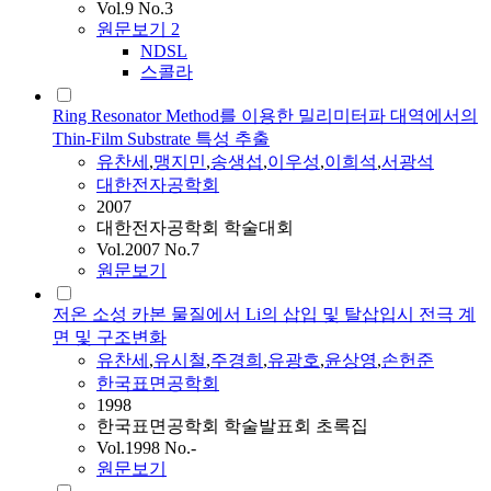
Vol.9 No.3
원문보기
2
NDSL
스콜라
Ring Resonator Method를 이용한 밀리미터파 대역에서의
Thin-Film Substrate 특성 추출
유찬세
,
맹지민
,
송생섭
,
이우성
,
이희석
,
서광석
대한전자공학회
2007
대한전자공학회 학술대회
Vol.2007 No.7
원문보기
저온 소성 카본 물질에서 Li의 삽입 및 탈삽입시 전극 계
면 및 구조변화
유찬세
,
유시철
,
주경희
,
유광호
,
윤상영
,
손헌준
한국표면공학회
1998
한국표면공학회 학술발표회 초록집
Vol.1998 No.-
원문보기