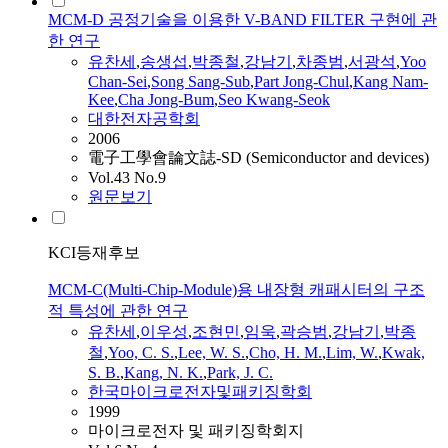
MCM-D 공정기술을 이용한 V-BAND FILTER 구현에 관
한 연구
유찬세
,
송생섭
,
박종철
,
강남기
,
차종범
,
서광석
,
Yoo
Chan-Sei
,
Song Sang-Sub
,
Part Jong-Chul
,
Kang Nam-
Kee
,
Cha Jong-Bum
,
Seo Kwang-Seok
대한전자공학회
2006
電子工學會論文誌-SD (Semiconductor and devices)
Vol.43 No.9
원문보기
KCI등재후보
MCM-C(Multi-Chip-Module)용 내장형 캐패시터의 구조
적 특성에 관한 연구
유찬세
,
이우성
,
조현민
,
임욱
,
곽승범
,
강남기
,
박종
철
,
Yoo, C. S.
,
Lee, W. S.
,
Cho, H. M.
,
Lim, W.
,
Kwak,
S. B.
,
Kang, N. K.
,
Park, J. C.
한국마이크로전자및패키징학회
1999
마이크로전자 및 패키징학회지