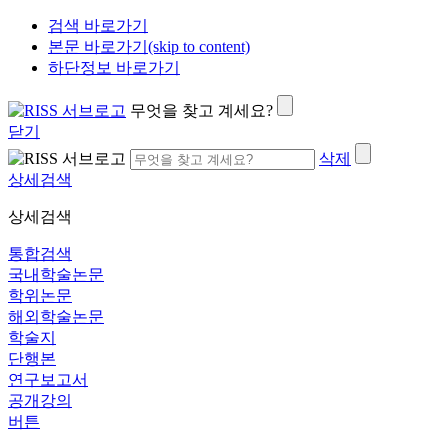
검색 바로가기
본문 바로가기(skip to content)
하단정보 바로가기
무엇을 찾고 계세요?
닫기
삭제
상세검색
상세검색
통합검색
국내학술논문
학위논문
해외학술논문
학술지
단행본
연구보고서
공개강의
버튼