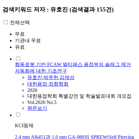
검색키워드
저자 : 유호진
(검색결과 155건)
전체선택
무료
기관내 무료
유료
협동로봇 기반 FCAW 멀티패스 용접부의 슬래그 제거
자동화에 대한 기초연구
유호진
,
박주헌
,
김재성
대한용접·접합학회
2026
대한용접학회 특별강연 및 학술발표대회 개요집
Vol.2026 No.5
원문보기
KCI등재
2.4 mm Al6451과 1.0 mm GA-980의 SPREW(Self Piercing