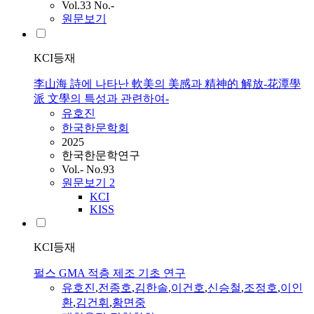
Vol.33 No.-
원문보기
KCI등재
李山海 詩에 나타난 軟美의 美感과 精神的 解放-花潭學
派 文學의 특성과 관련하여-
유호진
한국한문학회
2025
한국한문학연구
Vol.- No.93
원문보기
2
KCI
KISS
KCI등재
펄스 GMA 적층 제조 기초 연구
유호진
,
전종호
,
김한솔
,
이건호
,
신승철
,
조정호
,
이인
환
,
김건휘
,
황면중