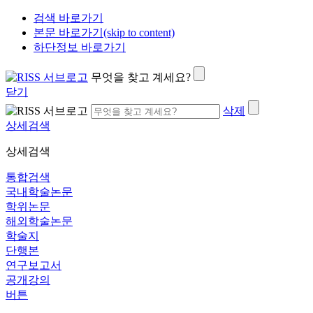
검색 바로가기
본문 바로가기(skip to content)
하단정보 바로가기
무엇을 찾고 계세요?
닫기
삭제
상세검색
상세검색
통합검색
국내학술논문
학위논문
해외학술논문
학술지
단행본
연구보고서
공개강의
버튼