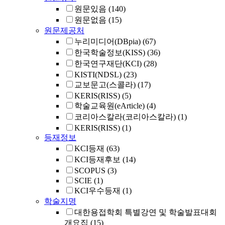
원문있음
(140)
원문없음
(15)
원문제공처
누리미디어(DBpia)
(67)
한국학술정보(KISS)
(36)
한국연구재단(KCI)
(28)
KISTI(NDSL)
(23)
교보문고(스콜라)
(17)
KERIS(RISS)
(5)
학술교육원(eArticle)
(4)
코리아스칼라(코리아스칼라)
(1)
KERIS(RISS)
(1)
등재정보
KCI등재
(63)
KCI등재후보
(14)
SCOPUS
(3)
SCIE
(1)
KCI우수등재
(1)
학술지명
대한용접학회 특별강연 및 학술발표대회
개요집
(15)