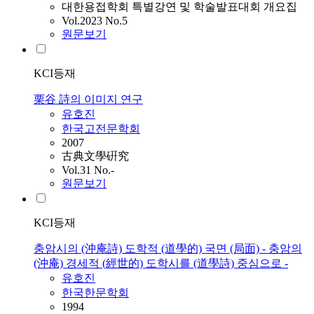
대한용접학회 특별강연 및 학술발표대회 개요집
Vol.2023 No.5
원문보기
KCI등재
栗谷 詩의 이미지 연구
유호진
한국고전문학회
2007
古典文學硏究
Vol.31 No.-
원문보기
KCI등재
충암시의 (沖庵詩) 도학적 (道學的) 국면 (局面) - 충암의
(沖庵) 경세적 (經世的) 도학시를 (道學詩) 중심으로 -
유호진
한국한문학회
1994