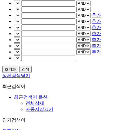
추가
추가
추가
추가
추가
추가
추가
상세검색닫기
최근검색어
최근검색어 옵션
전체삭제
자동저장끄기
인기검색어