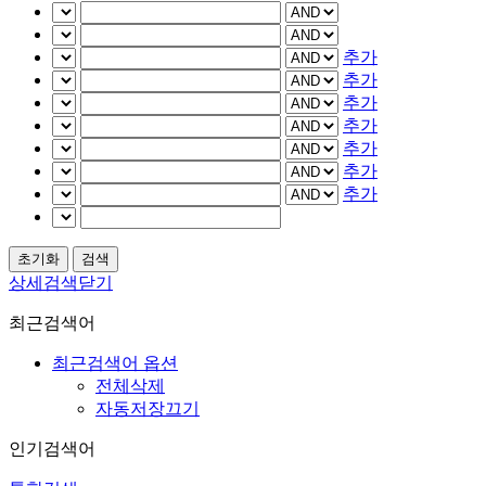
추가
추가
추가
추가
추가
추가
추가
상세검색닫기
최근검색어
최근검색어 옵션
전체삭제
자동저장끄기
인기검색어