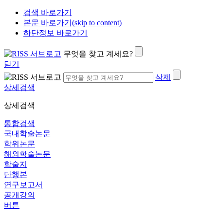
검색 바로가기
본문 바로가기(skip to content)
하단정보 바로가기
무엇을 찾고 계세요?
닫기
삭제
상세검색
상세검색
통합검색
국내학술논문
학위논문
해외학술논문
학술지
단행본
연구보고서
공개강의
버튼