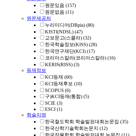
원문있음
(157)
원문없음
(11)
원문제공처
누리미디어(DBpia)
(80)
KISTI(NDSL)
(47)
교보문고(스콜라)
(32)
한국학술정보(KISS)
(28)
한국연구재단(KCI)
(17)
코리아스칼라(코리아스칼라)
(16)
KERIS(RISS)
(3)
등재정보
KCI등재
(60)
KCI등재후보
(10)
SCOPUS
(6)
구)KCI등재(통합)
(5)
SCIE
(3)
ESCI
(1)
학술지명
한국철도학회 학술발표대회논문집
(35)
한국산학기술학회논문지
(12)
한국작물학회 학술발표대회 논문집
(11)