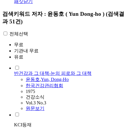
패싯닫기
검색키워드
저자 : 윤동호 ( Yun Dong-ho )
(검색결
과 51건)
전체선택
무료
기관내 무료
유료
반건강과 그 대책-눈의 피로와 그 대책
윤동호
,
Yun
,
Dong-Ho
한국건강관리협회
1975
건강소식
Vol.3 No.3
원문보기
KCI등재