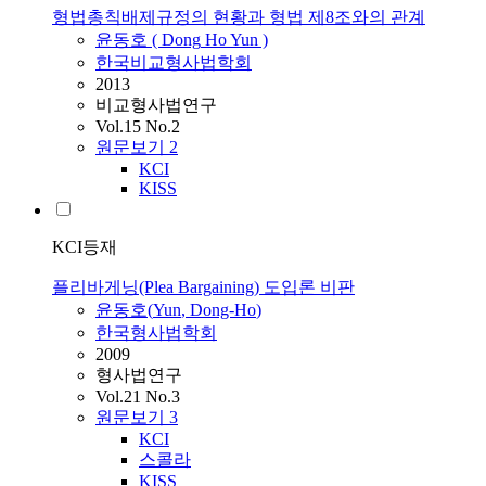
형법총칙배제규정의 현황과 형법 제8조와의 관계
윤동호
(
Dong
Ho
Yun
)
한국비교형사법학회
2013
비교형사법연구
Vol.15 No.2
원문보기
2
KCI
KISS
KCI등재
플리바게닝(Plea Bargaining) 도입론 비판
윤동호
(
Yun
,
Dong-Ho
)
한국형사법학회
2009
형사법연구
Vol.21 No.3
원문보기
3
KCI
스콜라
KISS