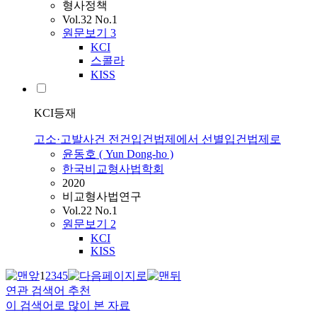
형사정책
Vol.32 No.1
원문보기
3
KCI
스콜라
KISS
KCI등재
고소·고발사건 전건입건법제에서 선별입건법제로
윤동호
(
Yun
Dong-ho
)
한국비교형사법학회
2020
비교형사법연구
Vol.22 No.1
원문보기
2
KCI
KISS
1
2
3
4
5
연관 검색어 추천
이 검색어로 많이 본 자료