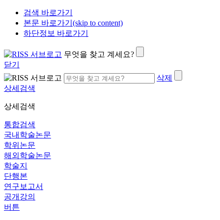
검색 바로가기
본문 바로가기(skip to content)
하단정보 바로가기
무엇을 찾고 계세요?
닫기
삭제
상세검색
상세검색
통합검색
국내학술논문
학위논문
해외학술논문
학술지
단행본
연구보고서
공개강의
버튼