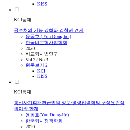
KISS
KCI등재
공수처의 기능 강화와 검찰권 견제
윤동호
(
Yun
Dong-ho
)
한국비교형사법학회
2020
비교형사법연구
Vol.22 No.3
원문보기
2
KCI
KISS
KCI등재
통신사기피해환급법의 정보·명령입력죄의 구성요건적
의미와 한계
윤동호
(
Yun
Dong-Ho
)
한국형사정책학회
2020