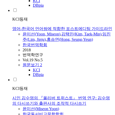
KCI
DBpia
KCI등재
영어-한국어 언어쌍에 적합한 포스트에디팅 가이드라인
윤미선
(
Yoon
,
Miseon
)
,
김택민(Kim, Taek-Min)
,
임진
주(Lim, Jinju)
,
홍승연(Hong, Seung-Yeun)
한국번역학회
2018
번역학연구
Vol.19 No.5
원문보기
2
KCI
DBpia
KCI등재
시인 김수영의 『올리버 트위스트』 번역 연구: 김수영
의 다시쓰기와 출판사의 조작적 다시쓰기
윤미선
(
Miseon
Yoon
)
한국동서비교문학학회