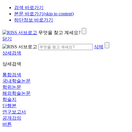
검색 바로가기
본문 바로가기(skip to content)
하단정보 바로가기
무엇을 찾고 계세요?
닫기
삭제
상세검색
상세검색
통합검색
국내학술논문
학위논문
해외학술논문
학술지
단행본
연구보고서
공개강의
버튼