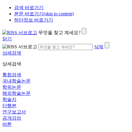
검색 바로가기
본문 바로가기(skip to content)
하단정보 바로가기
무엇을 찾고 계세요?
닫기
삭제
상세검색
상세검색
통합검색
국내학술논문
학위논문
해외학술논문
학술지
단행본
연구보고서
공개강의
버튼