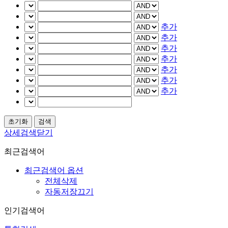
추가
추가
추가
추가
추가
추가
추가
상세검색닫기
최근검색어
최근검색어 옵션
전체삭제
자동저장끄기
인기검색어