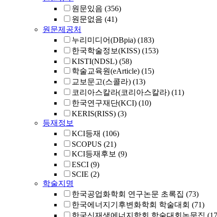
원문있음
(356)
원문없음
(41)
원문제공처
누리미디어(DBpia)
(183)
한국학술정보(KISS)
(153)
KISTI(NDSL)
(58)
학술교육원(eArticle)
(15)
교보문고(스콜라)
(13)
코리아스칼라(코리아스칼라)
(11)
한국연구재단(KCI)
(10)
KERIS(RISS)
(3)
등재정보
KCI등재
(106)
SCOPUS
(21)
KCI등재후보
(9)
ESCI
(9)
SCIE
(2)
학술지명
한국공업화학회 연구논문 초록집
(73)
한국에너지기후변화학회 학술대회
(71)
한국신재생에너지학회 학술대회논문집
(17