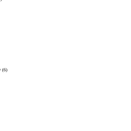
y
(6)