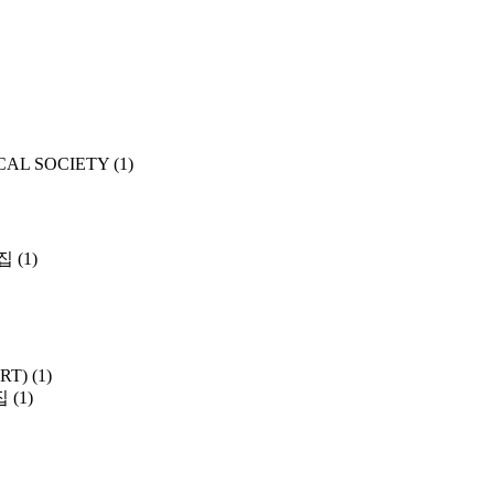
CAL SOCIETY
(1)
집
(1)
SRT)
(1)
집
(1)