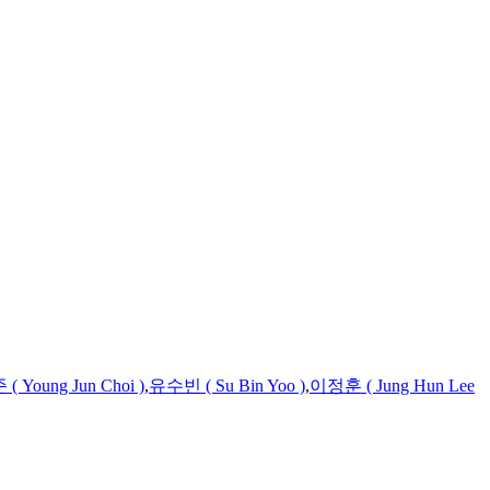
 Young Jun Choi )
,
유수빈 ( Su Bin Yoo )
,
이정훈 ( Jung Hun Lee