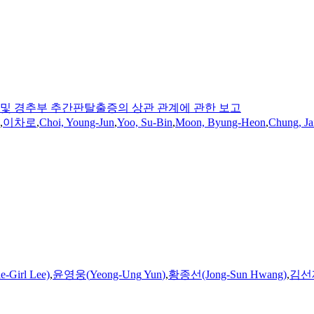
 및 경추부 추간판탈출증의 상관 관계에 관한 보고
,
이차로
,
Choi, Young-Jun
,
Yoo, Su-Bin
,
Moon, Byung-Heon
,
Chung, J
Girl Lee)
,
윤영웅
(
Yeong-Ung
Yun
)
,
황종선(Jong-Sun Hwang)
,
김선재(