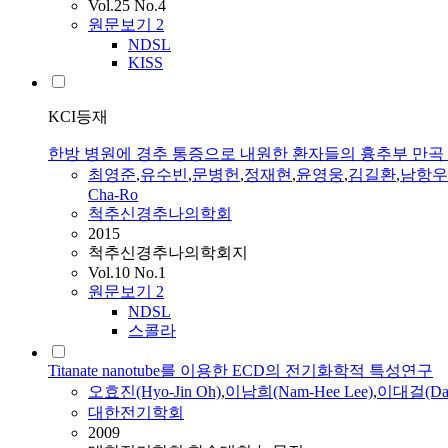
Vol.25 No.4
원문보기
2
NDSL
KISS
KCI등재
한방 병원에 경추 통증으로 내원한 환자들의 흉추부 만곡
최영준
,
유수빈
,
문병헌
,
정재현
,
윤영웅
,
김길환
,
남항우
Cha-Ro
척추신경추나의학회
2015
척추신경추나의학회지
Vol.10 No.1
원문보기
2
NDSL
스콜라
Titanate nanotube를 이용한 ECD의 전기화학적 특성연구
오효진(Hyo-Jin Oh)
,
이남희(Nam-Hee Lee)
,
이대걸(Dae-
대한전기학회
2009