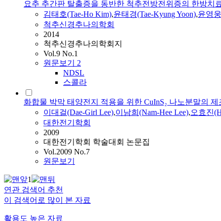
요추 추간판 탈출증을 동반한 척추전방전위증의 한방치료
김태호(Tae-Ho Kim)
,
윤
태경(Tae-Kyung Yoon)
,
윤영
척추신경추나의학회
2014
척추신경추나의학회지
Vol.9 No.1
원문보기
2
NDSL
스콜라
화합물 박막 태양전지 적용을 위한 CuInS₂ 나노분말의 제
이대걸(Dae-Girl Lee)
,
이남희(Nam-Hee Lee)
,
오효진(Hy
대한전기학회
2009
대한전기학회 학술대회 논문집
Vol.2009 No.7
원문보기
1
연관 검색어 추천
이 검색어로 많이 본 자료
활용도 높은 자료