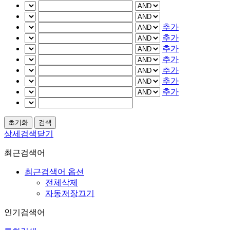
추가
추가
추가
추가
추가
추가
추가
상세검색닫기
최근검색어
최근검색어 옵션
전체삭제
자동저장끄기
인기검색어