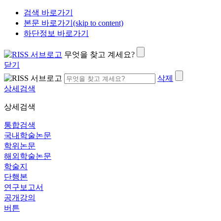
검색 바로가기
본문 바로가기(skip to content)
하단정보 바로가기
무엇을 찾고 계세요?
닫기
삭제
상세검색
상세검색
통합검색
국내학술논문
학위논문
해외학술논문
학술지
단행본
연구보고서
공개강의
버튼