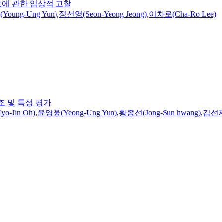
에 관한 임상적 고찰
웅
(Young-Ung
Yun
)
,
정선영(Seon-
Yeong
Jeong)
,
이차로(Cha-Ro Lee)
조 및 특성 평가
o-Jin Oh)
,
윤영웅
(
Yeong-Ung
Yun
)
,
황종선(Jong-Sun hwang)
,
김선재(