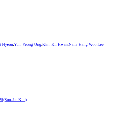
ai-Hyeon
,
Yun
,
Yeong-Ung
,
Kim, Kil-Hwan
,
Nam, Hang-Woo
,
Lee,
Sun-Jae Kim)