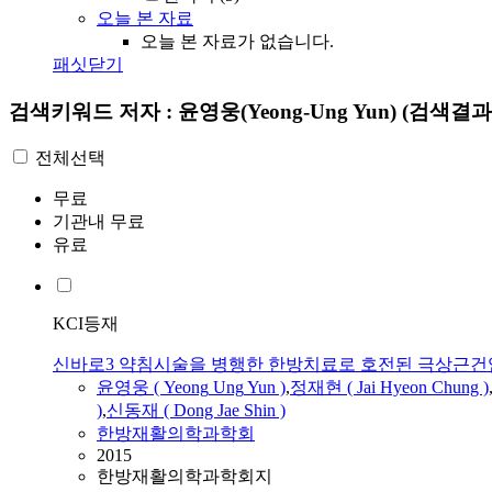
오늘 본 자료
오늘 본 자료가 없습니다.
패싯닫기
검색키워드
저자 : 윤영웅(Yeong-Ung Yun)
(검색결과 
전체선택
무료
기관내 무료
유료
KCI등재
신바로3 약침시술을 병행한 한방치료로 호전된 극상근건염
윤영웅
(
Yeong
Ung
Yun
)
,
정재현 ( Jai Hyeon Chung )
)
,
신동재 ( Dong Jae Shin )
한방재활의학과학회
2015
한방재활의학과학회지