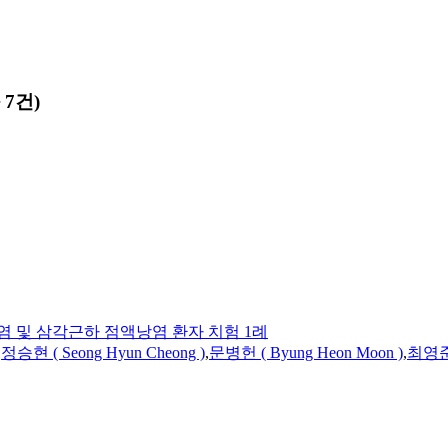
7건)
 및 삼각근하 점액낭염 환자 치험 1례
,
정승현 ( Seong Hyun Cheong )
,
문병헌 ( Byung Heon Moon )
,
최영준 (