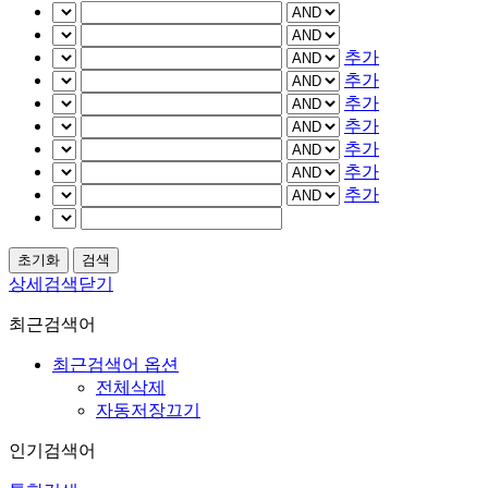
추가
추가
추가
추가
추가
추가
추가
상세검색닫기
최근검색어
최근검색어 옵션
전체삭제
자동저장끄기
인기검색어