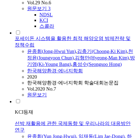
Vol.29 No.6
원문보기
3
NDSL
KCI
스콜라
포세이돈 시스템을 활용한 최적 해양오염 방제전략 및
정책수립
윤종휘
(
Jong-Hwui
Yun
)
,
김충기(Choong-Ki Kim)
,
천
정윤(Joungyoon Chun)
,
김형만(Hyeong-Man Kim)
,
방
기영(Ki-Young Bang)
,
홍성수(Seongsoo Hong)
한국해양환경·에너지학회
2020
한국해양환경·에너지학회 학술대회논문집
Vol.2020 No.7
원문보기
KCI등재
선박 재활용에 관한 국제동향 및 우리나라의 대응방안
연구
윤종휘
(
Yun
Jong-Hwui
), 임재동(Lim Jae-Dong), 하