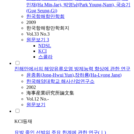
민재(Ha Min-Jae), 박영남(Park Young-Nam), 국승기
(Gug Seung-Gi)
한국항해항만학회
2009
한국항해항만학회지
Vol.33 No.3
원문보기
3
NDSL
KCI
스콜라
진해만에서의 해양유류오염 방제능력 향상에 관한 연구
윤종휘
(
Jong-Hwui
Yun
)
,
장하룡(Ha-Lyong Jang)
한국해양대학교 해사산업연구소
2002
海事産業硏究所論文集
Vol.12 No.-
원문보기
KCI등재
묘박 중인 선박의 주묘 한계에 관한 연구(Ⅰ)