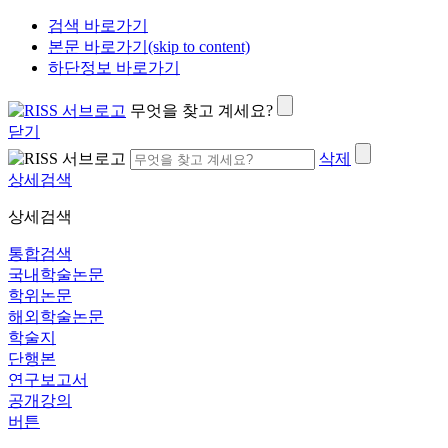
검색 바로가기
본문 바로가기(skip to content)
하단정보 바로가기
무엇을 찾고 계세요?
닫기
삭제
상세검색
상세검색
통합검색
국내학술논문
학위논문
해외학술논문
학술지
단행본
연구보고서
공개강의
버튼