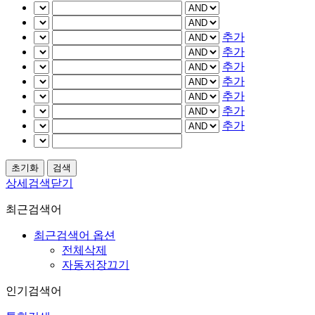
추가
추가
추가
추가
추가
추가
추가
상세검색닫기
최근검색어
최근검색어 옵션
전체삭제
자동저장끄기
인기검색어