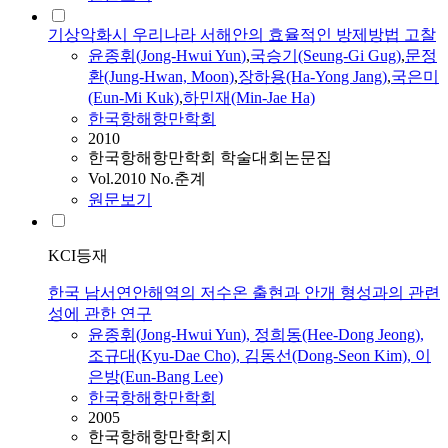
기상악화시 우리나라 서해안의 효율적인 방제방법 고찰
윤종휘
(
Jong-Hwui
Yun
)
,
국승기(Seung-Gi Gug)
,
문정
환(Jung-Hwan, Moon)
,
장하용(Ha-Yong Jang)
,
국은미
(Eun-Mi Kuk)
,
하민재(Min-Jae Ha)
한국항해항만학회
2010
한국항해항만학회 학술대회논문집
Vol.2010 No.춘계
원문보기
KCI등재
한국 남서연안해역의 저수온 출현과 안개 형성과의 관련
성에 관한 연구
윤종휘
(
Jong-Hwui
Yun
), 정희동(Hee-Dong Jeong),
조규대(Kyu-Dae Cho), 김동선(Dong-Seon Kim), 이
은방(Eun-Bang Lee)
한국항해항만학회
2005
한국항해항만학회지