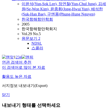
이윤석(
Yun
-Sok Lee), 정연철(
Yun
-Chul Jung), 김세
원(Se-Won Kim),
윤종휘
(
Jong-Hwui
Yun
), 배석한
(Suk-Han Bae), 구엔풍(Phung-Hung Nguyen)
한국항해항만학회
2005
한국항해항만학회지
Vol.29 No.5
원문보기
2
NDSL
스콜라
1
2
3
4
연관 검색어 추천
이 검색어로 많이 본 자료
활용도 높은 자료
서지정보 내보내기(Export)
닫기
내보내기 형태를 선택하세요