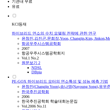
기관내 무료
유료
KCI등재
하이브리드 연소의 수치 모델링 전략에 관한 연구
윤창진
,
김진곤
,
문희장
,
Yoon
,
Changjin
,
Kim, Jinkon
,
Mo
항공우주시스템공학회
2007
항공우주시스템공학회지
Vol.1 No.2
원문보기
2
NDSL
DBpia
PE-GOX 하이브리드 모터의 연소특성 및 성능 예측 기법
윤창진
(
Changjin
Yoon
)
,
송나영(Nayoung Song)
,
유우준(
한국추진공학회
2006
한국추진공학회 학술대회논문집
Vol.2006 No.11