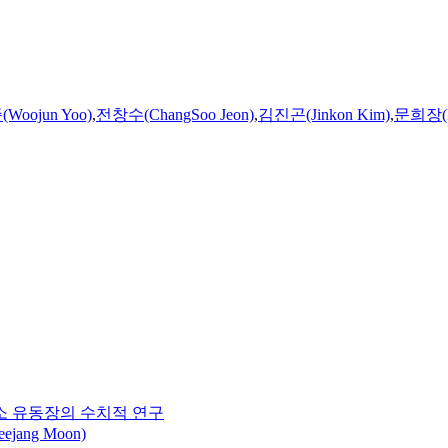
Woojun Yoo)
,
전창수(ChangSoo Jeon)
,
김진곤(Jinkon Kim)
,
문희장(He
연소 유동장의 수치적 연구
jang Moon)