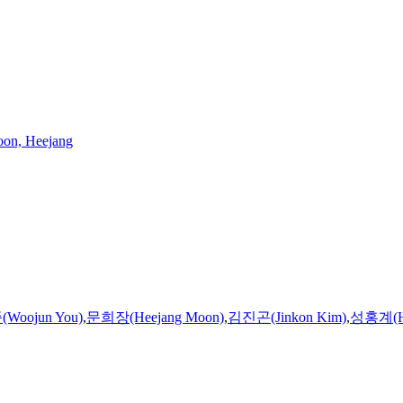
on, Heejang
Woojun You)
,
문희장(Heejang Moon)
,
김진곤(Jinkon Kim)
,
성홍계(Ho