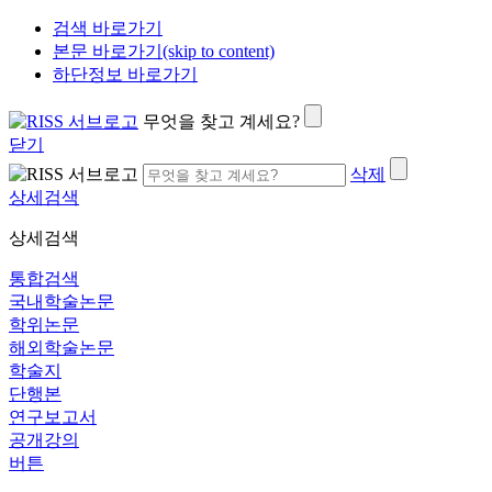
검색 바로가기
본문 바로가기(skip to content)
하단정보 바로가기
무엇을 찾고 계세요?
닫기
삭제
상세검색
상세검색
통합검색
국내학술논문
학위논문
해외학술논문
학술지
단행본
연구보고서
공개강의
버튼