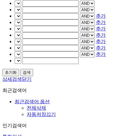
추가
추가
추가
추가
추가
추가
추가
상세검색닫기
최근검색어
최근검색어 옵션
전체삭제
자동저장끄기
인기검색어