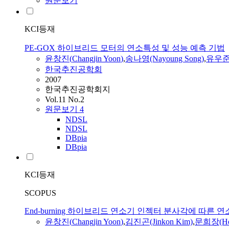
원문보기
KCI등재
PE-GOX 하이브리드 모터의 연소특성 및 성능 예측 기법
윤창진
(
Changjin
Yoon
)
,
송나영(Nayoung Song)
,
유우준(
한국추진공학회
2007
한국추진공학회지
Vol.11 No.2
원문보기
4
NDSL
NDSL
DBpia
DBpia
KCI등재
SCOPUS
End-burning 하이브리드 연소기 인젝터 분사각에 따른 
윤창진
(
Changjin
Yoon
)
,
김진곤(Jinkon Kim)
,
문희장(Hee