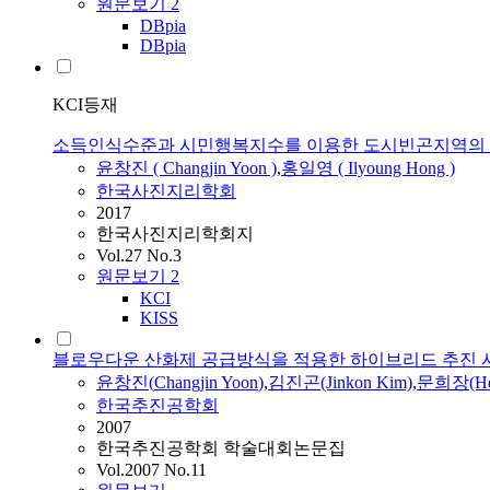
원문보기
2
DBpia
DBpia
KCI등재
소득인식수준과 시민행복지수를 이용한 도시빈곤지역의
윤창진
(
Changjin
Yoon
)
,
홍일영 ( Ilyoung Hong )
한국사진지리학회
2017
한국사진지리학회지
Vol.27 No.3
원문보기
2
KCI
KISS
블로우다운 산화제 공급방식을 적용한 하이브리드 추진 
윤창진
(
Changjin
Yoon
)
,
김진곤(Jinkon Kim)
,
문희장(Hee
한국추진공학회
2007
한국추진공학회 학술대회논문집
Vol.2007 No.11