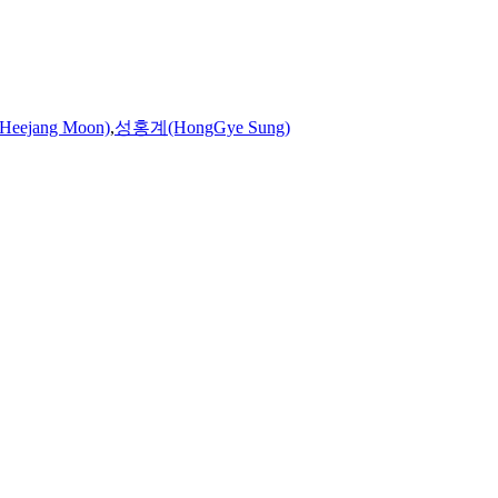
ejang Moon)
,
성홍계(HongGye Sung)