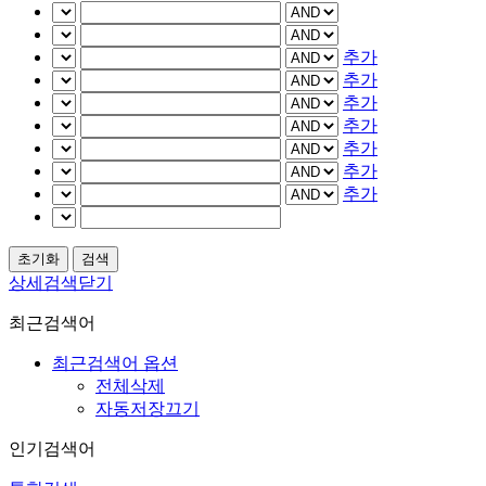
추가
추가
추가
추가
추가
추가
추가
상세검색닫기
최근검색어
최근검색어 옵션
전체삭제
자동저장끄기
인기검색어