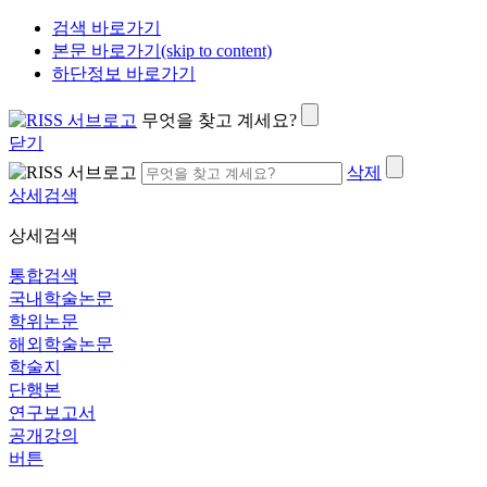
검색 바로가기
본문 바로가기(skip to content)
하단정보 바로가기
무엇을 찾고 계세요?
닫기
삭제
상세검색
상세검색
통합검색
국내학술논문
학위논문
해외학술논문
학술지
단행본
연구보고서
공개강의
버튼